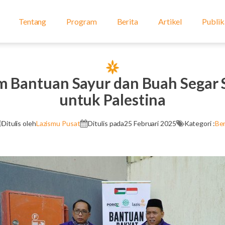
Tentang
Program
Berita
Artikel
Publik
m Bantuan Sayur dan Buah Segar 
untuk Palestina
Ditulis oleh
Lazismu Pusat
Ditulis pada
25 Februari 2025
Kategori :
Ber