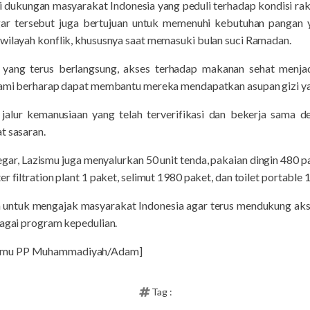
ri dukungan masyarakat Indonesia yang peduli terhadap kondisi ra
gar tersebut juga bertujuan untuk memenuhi kebutuhan pangan
 wilayah konflik, khususnya saat memasuki bulan suci Ramadan.
n yang terus berlangsung, akses terhadap makanan sehat menja
 kami berharap dapat membantu mereka mendapatkan asupan gizi yan
 jalur kemanusiaan yang telah terverifikasi dan bekerja sama d
t sasaran.
egar, Lazismu juga menyalurkan 50 unit tenda, pakaian dingin 480 pa
 filtration plant 1 paket, selimut 1980 paket, dan toilet portable 1 
h untuk mengajak masyarakat Indonesia agar terus mendukung aksi
bagai program kepedulian.
ismu PP Muhammadiyah/Adam]
Tag :