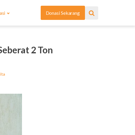
asi
Donasi Sekarang
Seberat 2 Ton
ita