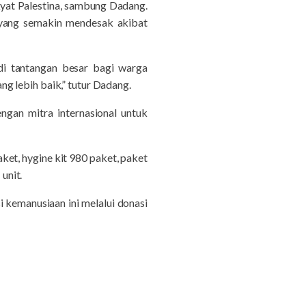
kyat Palestina, sambung Dadang.
 yang semakin mendesak akibat
di tantangan besar bagi warga
g lebih baik,” tutur Dadang.
engan mitra internasional untuk
ket, hygine kit 980 paket, paket
unit.
 kemanusiaan ini melalui donasi