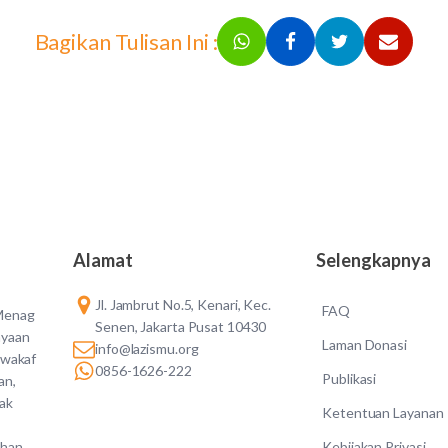
Bagikan Tulisan Ini :
Alamat
Selengkapnya
Jl. Jambrut No.5, Kenari, Kec.
FAQ
 Menag
Senen, Jakarta Pusat 10430
ayaan
Laman Donasi
info@lazismu.org
 wakaf
0856-1626-222
Publikasi
an,
dak
Ketentuan Layanan
Kebijakan Privasi
ahan