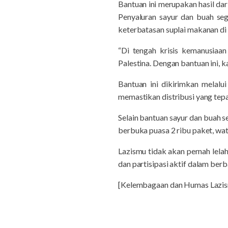
Bantuan ini merupakan hasil da
Penyaluran sayur dan buah se
keterbatasan suplai makanan di
“Di tengah krisis kemanusiaa
Palestina. Dengan bantuan ini,
Bantuan ini dikirimkan melalui
memastikan distribusi yang tepa
Selain bantuan sayur dan buah s
berbuka puasa 2 ribu paket, water
Lazismu tidak akan pernah lela
dan partisipasi aktif dalam ber
[Kelembagaan dan Humas Laz