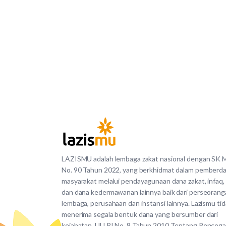
LAZISMU adalah lembaga zakat nasional dengan SK
No. 90 Tahun 2022, yang berkhidmat dalam pemberd
masyarakat melalui pendayagunaan dana zakat, infaq,
dan dana kedermawanan lainnya baik dari perseorang
lembaga, perusahaan dan instansi lainnya. Lazismu ti
menerima segala bentuk dana yang bersumber dari
kejahatan. UU RI No. 8 Tahun 2010 Tentang Penceg