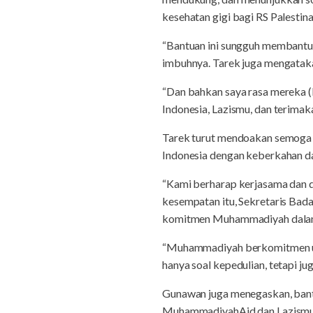
kesehatan gigi bagi RS Palestina
“Bantuan ini sungguh membantu 
imbuhnya. Tarek juga mengataka
“Dan bahkan saya rasa mereka (
Indonesia, Lazismu, dan terimak
Tarek turut mendoakan semoga 
Indonesia dengan keberkahan da
“Kami berharap kerjasama dan du
kesempatan itu, Sekretaris Bad
komitmen Muhammadiyah dalam 
“Muhammadiyah berkomitmen unt
hanya soal kepedulian, tetapi ju
Gunawan juga menegaskan, bantua
MuhammadiyahAid dan Lazismu. 