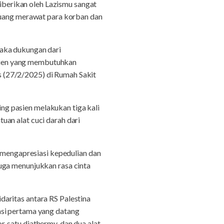
berikan oleh Lazismu sangat
rjuang merawat para korban dan
maka dukungan dari
sien yang membutuhkan
 (27/2/2025) di Rumah Sakit
g pasien melakukan tiga kali
an alat cuci darah dari
t mengapresiasi kepedulian dan
uga menunjukkan rasa cinta
daritas antara RS Palestina
asi pertama yang datang
 satu diathermy, dan dua alat