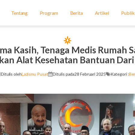
Tentang
Program
Berita
Artikel
Publik
ma Kasih, Tenaga Medis Rumah Sa
kan Alat Kesehatan Bantuan Dari
Ditulis oleh
Lazismu Pusat
Ditulis pada
28 Februari 2025
Kategori :
Ber