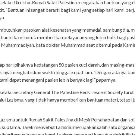
aku Direktur Rumah Sakit Palestina mengatakan bantuan yang di
. “Bantuan ini sangat berarti bagi kami yang setiap hari kami be
ya.
membutuhkan pasokan alat kesehatan yang memadai, sambung dia, 
antu kami untuk memberikan pelayanan yang lebih baik bagi pa
sih Muhammadiyah, kata dokter Muhammad saat ditemui pada Kamis
ari pihaknya kedatangan 50 pasien cuci darah, dan masing-masin
sesinya menghabiskan waktu hingga empat jam. “Dengan adanya bantu
mi dapat menangani pasien lebih banyak lagi,” paparnya.
 selaku Secretary General The Palestine Red Crescent Society turu
ui Lazismu, yang tidak hanya memberikan bantuan materi, tetapi j
Persahabatan dan soli
cukup lama. Tarek menyebut Lazismu merupakan salah satu organis
idaritasnya bersama kami. Lazismu memberi kami dua defribillator,