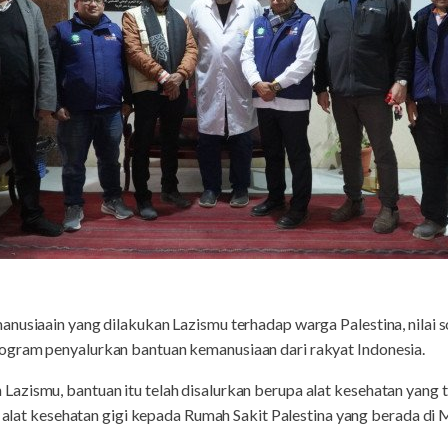
nusiaain yang dilakukan Lazismu terhadap warga Palestina, nilai so
ogram penyalurkan bantuan kemanusiaan dari rakyat Indonesia.
ismu, bantuan itu telah disalurkan berupa alat kesehatan yang terd
t alat kesehatan gigi kepada Rumah Sakit Palestina yang berada di M