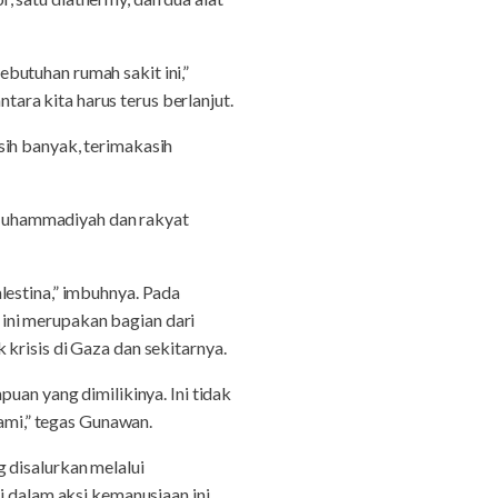
butuhan rumah sakit ini,”
ra kita harus terus berlanjut.
sih banyak, terimakasih
Muhammadiyah dan rakyat
lestina,” imbuhnya. Pada
ini merupakan bagian dari
isis di Gaza dan sekitarnya.
n yang dimilikinya. Ini tidak
kami,” tegas Gunawan.
 disalurkan melalui
dalam aksi kemanusiaan ini