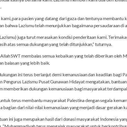
.
kami, para pasien yang datang dari gaza dan tentunya membantu ke
n bahwa Lazismu telah menunjukkan bagaimana persaudaraan di anta
Lazismu) juga turut merasakan kondisi penderitaan kami. Terimaka
asih atas semua dukungan yang telah ditunjukkan,” tuturnya.
Allah SWT membalas semua kebaikan yang telah diberikan oleh 
n balasan yang lebih baik.
kungan ini terus berlanjut demi kemanusiaan dan keadilan bagi Pa
an Pengurus Lazismu Pusat Gunawan Hidayat mengatakan, bantuan 
memberikan dukungan kemanusiaan bagi masyarakat terdampak kr
uk terus membantu masyarakat Palestina dengan segala kemampua
ga bagian dari nilai-nilai kemanusiaan yang menjadi dasar gerakan 
n ini juga merupakan hasil dari donasi masyarakat Indonesia yang
“Muhammadiyah terus mengajak masyarakat untuk berkontribusi 