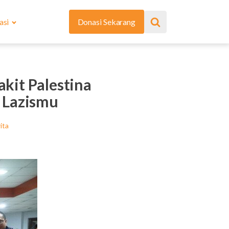
asi
Donasi Sekarang
kit Palestina
 Lazismu
ita