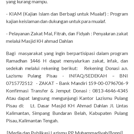
yang kurang mampu.
- KIAM (Kajian Islam dan Berbagi untuk Mualaf) : Program
kajian keislaman dan dukungan untuk para mualaf.
- Pelayanan Zakat Mal, Fitrah, dan Fidyah : Penyaluran zakat
melalui Masjid KH ahmad Dahlan
Bagi masyarakat yang ingin berpartisipasi dalam program
Ramadhan 1446 H dapat menyalurkan zakat, infak, dan
sedekah melalui rekening berikut: Rekening Donasi a.n.
Lazismu Pulang Pisau - INFAQ/SEDEKAH – BNI
0715772512 - ZAKAT – Bank Mandiri 159-00-0796706-9
Konfirmasi Transfer & Jemput Donasi : 0813-4646-4345
Atau dapat langsung mengunjungi Kantor Lazismu Pulang
Pisau di: Lt. Dasar Masjid KH Ahmad Dahlan Jl. Lintas
Kalimantan, Simpang Bundaran Belah, Kabupaten Pulang
Pisau, Kalimantan Tengah.
[Media dan Publikasi Lazismu PP Muhammadiyah/Bonni]