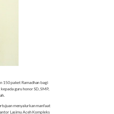
n 150 paket Ramadhan bagi
t kepada guru honor SD, SMP,
ah.
bertujuan menyalurkan manfaat
i Kantor Lasimu Aceh Kompleks