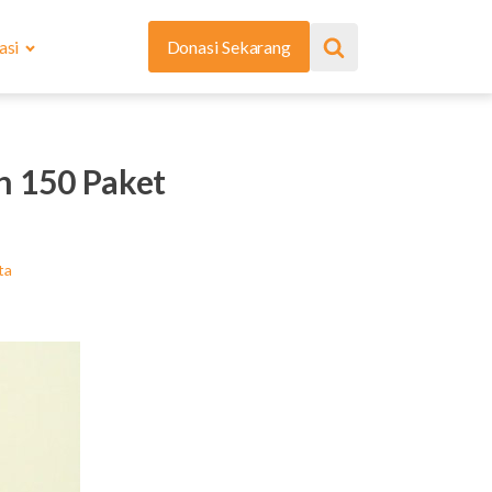
asi
Donasi Sekarang
n 150 Paket
ta