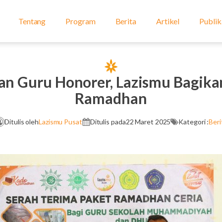
Tentang
Program
Berita
Artikel
Publik
an Guru Honorer, Lazismu Bagika
Ramadhan
Ditulis oleh
Lazismu Pusat
Ditulis pada
22 Maret 2025
Kategori :
Beri