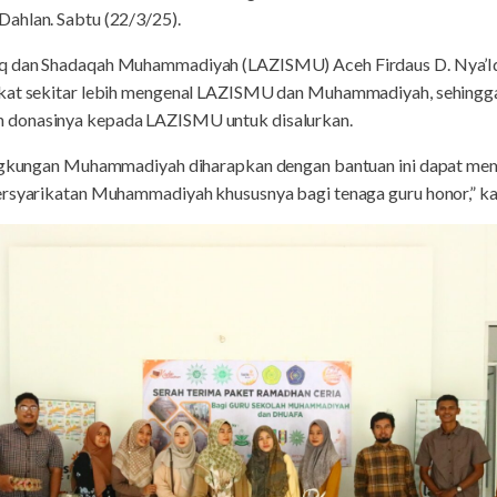
ahlan. Sabtu (22/3/25).
aq dan Shadaqah Muhammadiyah (LAZISMU) Aceh Firdaus D. Nya’I
akat sekitar lebih mengenal LAZISMU dan Muhammadiyah, sehingga
 donasinya kepada LAZISMU untuk disalurkan.
lingkungan Muhammadiyah diharapkan dengan bantuan ini dapat m
ersyarikatan Muhammadiyah khususnya bagi tenaga guru honor,” ka