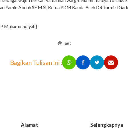
n sebagai wujud berkah Ramadhan warga Muhammadiyah disaksika
amin Abduh SE M.Si, Ketua PDM Banda Aceh DR Tarmizi Gadeng
 PP Muhammadiyah]
Tag :
Bagikan Tulisan Ini :
Alamat
Selengkapnya