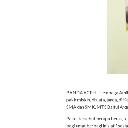
BANDA ACEH - Lembaga Amil Za
pakir miskin, dhuafa, janda, di
SMA dan SMK, MTS Baitul Arq
Paket tersebut berupa beras, t
bagi umat berbagi inisiatif sos