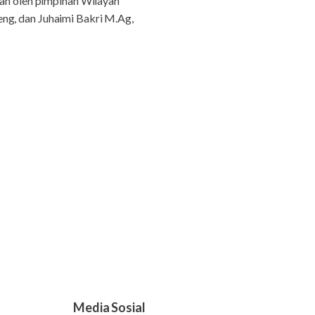
n oleh pimpinan Wilayah
, dan Juhaimi Bakri M.Ag,
Media Sosial