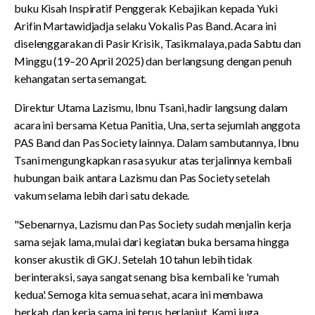
buku Kisah Inspiratif Penggerak Kebajikan kepada Yuki
Arifin Martawidjadja selaku Vokalis Pas Band. Acara ini
diselenggarakan di Pasir Krisik, Tasikmalaya, pada Sabtu dan
Minggu (19–20 April 2025) dan berlangsung dengan penuh
kehangatan serta semangat.
Direktur Utama Lazismu, Ibnu Tsani, hadir langsung dalam
acara ini bersama Ketua Panitia, Una, serta sejumlah anggota
PAS Band dan Pas Society lainnya. Dalam sambutannya, Ibnu
Tsani mengungkapkan rasa syukur atas terjalinnya kembali
hubungan baik antara Lazismu dan Pas Society setelah
vakum selama lebih dari satu dekade.
"Sebenarnya, Lazismu dan Pas Society sudah menjalin kerja
sama sejak lama, mulai dari kegiatan buka bersama hingga
konser akustik di GKJ. Setelah 10 tahun lebih tidak
berinteraksi, saya sangat senang bisa kembali ke 'rumah
kedua'. Semoga kita semua sehat, acara ini membawa
berkah, dan kerja sama ini terus berlanjut. Kami juga