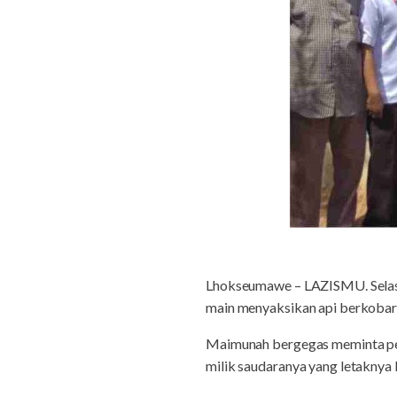
Lhokseumawe – LAZISMU. Selasa
main menyaksikan api berkobar 
Maimunah bergegas meminta pe
milik saudaranya yang letaknya