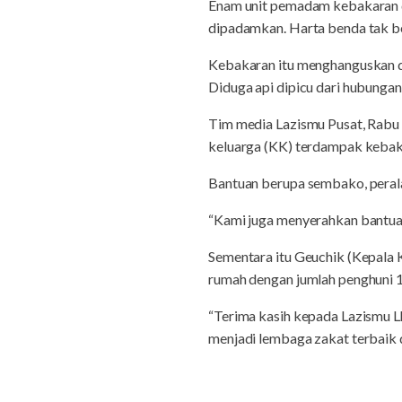
Enam unit pemadam kebakaran d
dipadamkan. Harta benda tak be
Kebakaran itu menghanguskan d
Diduga api dipicu dari hubungan 
Tim media Lazismu Pusat, Rabu
keluarga (KK) terdampak kebak
Bantuan berupa sembako, peralat
“Kami juga menyerahkan bantuan
Sementara itu Geuchik (Kepala
rumah dengan jumlah penghuni 16
“Terima kasih kepada Lazismu
menjadi lembaga zakat terbaik d