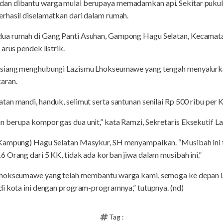
an dibantu warga mulai berupaya memadamkan api. Sekitar pukul 
rhasil diselamatkan dari dalam rumah.
ua rumah di Gang Panti Asuhan, Gampong Hagu Selatan, Kecamat
arus pendek listrik.
 siang menghubungi Lazismu Lhokseumawe yang tengah menyalurk
aran.
an mandi, handuk, selimut serta santunan senilai Rp 500 ribu per 
 berupa kompor gas dua unit,” kata Ramzi, Sekretaris Eksekutif 
 Kampung) Hagu Selatan Masykur, SH menyampaikan. “Musibah ini 
 Orang dari 5 KK, tidak ada korban jiwa dalam musibah ini.”
 Lhokseumawe yang telah membantu warga kami, semoga ke depan
i kota ini dengan program-programnya,” tutupnya. (nd)
Tag :