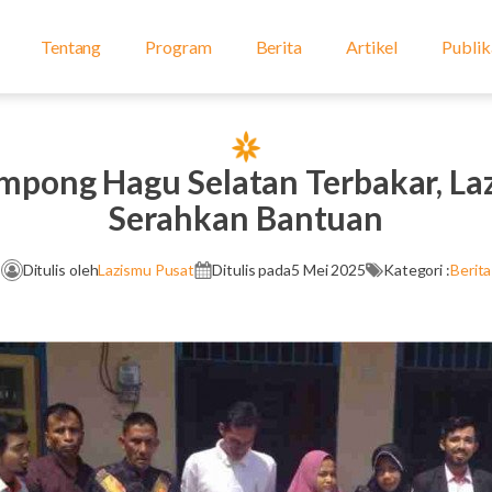
Tentang
Program
Berita
Artikel
Publik
mpong Hagu Selatan Terbakar, La
Serahkan Bantuan
Ditulis oleh
Lazismu Pusat
Ditulis pada
5 Mei 2025
Kategori :
Berita