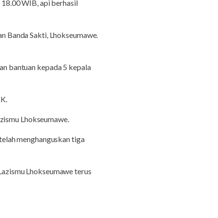
18.00 WIB, api berhasil
an Banda Sakti, Lhokseumawe.
an bantuan kepada 5 kepala
KK.
Lazismu Lhokseumawe.
telah menghanguskan tiga
 Lazismu Lhokseumawe terus