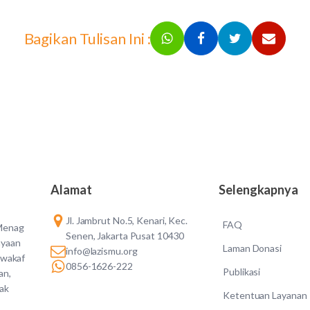
Bagikan Tulisan Ini :
Alamat
Selengkapnya
Jl. Jambrut No.5, Kenari, Kec.
FAQ
 Menag
Senen, Jakarta Pusat 10430
ayaan
Laman Donasi
info@lazismu.org
 wakaf
0856-1626-222
Publikasi
an,
dak
Ketentuan Layanan