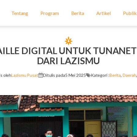
Tentang
Program
Berita
Artikel
Publik
AILLE DIGITAL UNTUK TUNANET
DARI LAZISMU
is oleh
Lazismu Pusat
Ditulis pada
5 Mei 2025
Kategori :
Berita
,
Daerah