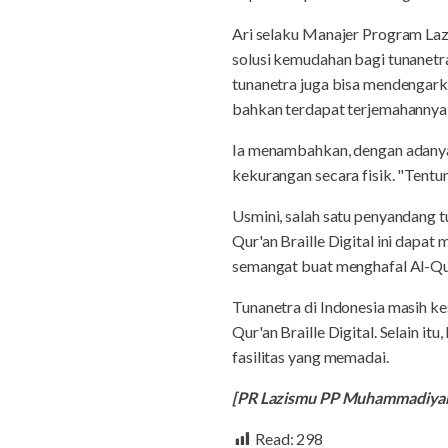
Ari selaku Manajer Program La
solusi kemudahan bagi tunanetr
tunanetra juga bisa mendengark
bahkan terdapat terjemahannya, 
Ia menambahkan, dengan adanya 
kekurangan secara fisik. "Tentu
Usmini, salah satu penyandang t
Qur'an Braille Digital ini dapa
semangat buat menghafal Al-Qur
Tunanetra di Indonesia masih k
Qur'an Braille Digital. Selain 
fasilitas yang memadai.
[PR Lazismu PP Muhammadiyah
Read:
298