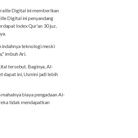
ille Digital ini memberikan
le Digital ini penyandang
rdapat Index Qur'an 30 juz,
ya.
n indahnya teknologi meski
," imbuh Ari.
tal tersebut. Baginya, Al-
dapat ini, Usmini jadi lebih
h mahalnya biaya pengadaan Al-
mereka tidak mendapatkan