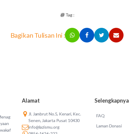
Tag :
Bagikan Tulisan Ini :
Alamat
Selengkapnya
Jl. Jambrut No.5, Kenari, Kec.
FAQ
 Menag
Senen, Jakarta Pusat 10430
ayaan
Laman Donasi
info@lazismu.org
 wakaf
0856-1626-222