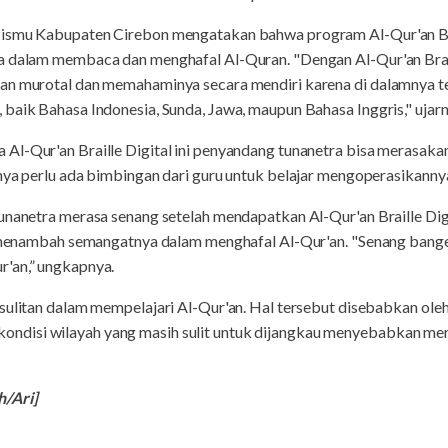
zismu Kabupaten Cirebon mengatakan bahwa program Al-Qur'an Bra
a dalam membaca dan menghafal Al-Quran. "Dengan Al-Qur'an Brail
an murotal dan memahaminya secara mendiri karena di dalamnya te
baik Bahasa Indonesia, Sunda, Jawa, maupun Bahasa Inggris," ujarn
Al-Qur'an Braille Digital ini penyandang tunanetra bisa merasaka
nya perlu ada bimbingan dari guru untuk belajar mengoperasikannya
unanetra merasa senang setelah mendapatkan Al-Qur'an Braille Digi
t menambah semangatnya dalam menghafal Al-Qur'an. "Senang banget 
'an,” ungkapnya.
esulitan dalam mempelajari Al-Qur'an. Hal tersebut disebabkan ole
itu, kondisi wilayah yang masih sulit untuk dijangkau menyebabkan 
/Ari]