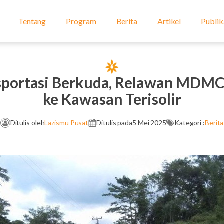
Tentang
Program
Berita
Artikel
Publik
sportasi Berkuda, Relawan MDMC
ke Kawasan Terisolir
Ditulis oleh
Lazismu Pusat
Ditulis pada
5 Mei 2025
Kategori :
Berita