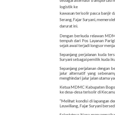
sebagai alternatif transportasi
logistik
ke
kawasan terisolir pasca banjir 
Serang, Fajar Suryani
, memeroleh
darurat ini
.
Dengan berkuda
relawan
MDM
tempuh dari Pos Layanan
Parig
sejak awal terjadi longsor menja
Sepanjang perjalanan kuda ters
Suryani sebagai pemilik kuda i
Sepanjang
perjalanan dengan b
jalur alternatif yang sebena
menghindari jalur jalan utama y
Ketua MDMC Kabupaten Bogor
ke desa-desa terisolir di Kecam
“Melihat kondisi di lapangan
de
Leuwiliang, Fajar Suryani bers
Selanjutnya Nana menyampaikan 