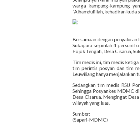
warga kampung-kampung yang
“Alhamdulillah, kehadiran kuda s
B
ersamaan dengan
penyaluran
Sukapura sejumlah 4 personil
Pojok Tengah, Desa Cisarua, Suk
Tim medis ini
,
tim medis ketiga
tim perintis posyan dan tim m
Leuwiliang hanya menjalankan tu
Sedangkan tim medis RSI
J
Pon
Sehingga Posyankes MDMC di K
Desa Cisarua.
M
engingat Desa 
wilayah yang luas.
Sumber:
(Sapari-MDMC)