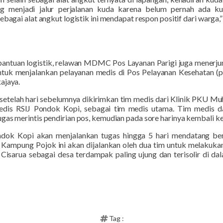
 menjadi jalur perjalanan kuda karena belum pernah ada k
ebagai alat angkut logistik ini mendapat respon positif dari warga,
 bantuan
logistik
, relawan
MDMC Pos
Layanan
Parigi juga menerj
 untuk menjalankan pelayanan medis di Pos Pelayanan Kesehata
ajaya.
 setelah hari sebelumnya dikirimkan tim medis dari Klinik PKU 
edis RSI
J
Pondok Kopi, sebagai tim medis utama. Tim medis 
gas merintis pendirian pos, kemudian pada sore harinya kembali ke
dok Kopi akan menjalankan tugas hingga 5 hari mendatang be
ampung Pojok ini akan dijalankan oleh dua tim untuk
melakuka
Cisarua sebagai desa terdampak paling ujung dan terisolir
di da
Tag :