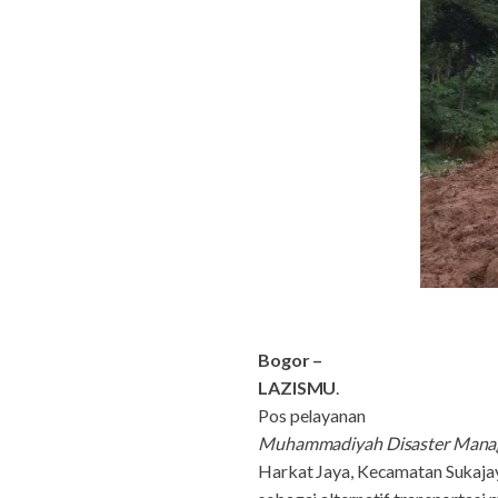
B
ogor –
LAZISMU
.
Pos
p
elayanan
Muhammadiyah Disaster Mana
Harkat Jaya, Kecamatan Sukaja