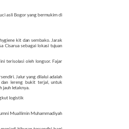
uci asli Bogor yang bermukim di
 hygiene kit dan sembako.
Jarak
sa Cisarua
sebagai lokasi tujuan
 terisolasi oleh longsor. Fajar
rsendiri
. Jalur yang dilalui adalah
an lereng bukit terjal, untuk
h jauh letaknya.
kut logistik
alumni Muallimin Muhammadiyah
menjadi hiburan tersendiri bagi