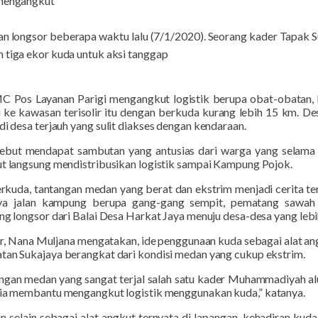
mengangkut
dan longsor beberapa waktu lalu (7/1/2020). S
eorang kader Tapak S
 tiga ekor kuda untuk aksi tanggap
C Pos
Layanan
Parigi mengangkut logistik berupa obat-obatan,
i
ke kawasan terisolir itu dengan berkuda
kurang lebih 15 km
.
De
di desa terjauh yang
sulit diakses dengan kendaraan
.
ebut mendapat sambutan yang antusias dari warga yang selama ini
kut langsung mendistribusikan logistik sampai Kampung Pojok.
er
kuda
,
tantangan medan yang
berat dan
ekstrim
menjadi cerita te
rnya jalan kampung berupa gang-gang sempit, pematang sawah d
ang longsor dari Balai Desa Harkat Jaya menuju desa-desa yang lebi
, Nana Muljana men
gatakan,
ide penggunaan kuda sebagai alat ang
atan Sukajaya
berangkat dari kondisi
medan yang cukup ekstrim.
ngan
medan
yang
sangat terjal salah satu kader Muhammadiyah 
edia membantu mengangkut logistik menggunakan kuda,” katanya.
selain sebagai alat angkut ternyata di lapangan, kehadiran kuda 