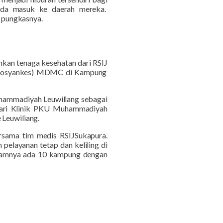
uda masuk ke daerah mereka.
” pungkasnya.
unkan tenaga kesehatan dari RS
IJ
n (posyankes) MDMC di Kampung
Muhammadiyah Leuwiliang sebagai
dari Klinik PKU Muhammadiyah
 Leuwiliang.
rsama tim medis RSI
J
Sukapura.
n
pelayanan tetap dan keliling di
lamnya ada
10 kampung dengan