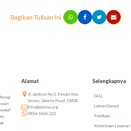
Bagikan Tulisan Ini :
Alamat
Selengkapnya
Jl. Jambrut No.5, Kenari, Kec.
FAQ
 Menag
Senen, Jakarta Pusat 10430
ayaan
Laman Donasi
info@lazismu.org
 wakaf
0856-1626-222
Publikasi
an,
dak
Ketentuan Layanan