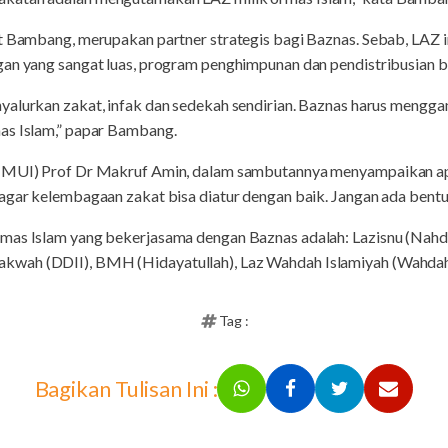
t Bambang, merupakan partner strategis bagi Baznas. Sebab, LAZ in
an yang sangat luas, program penghimpunan dan pendistribusian bi
yalurkan zakat, infak dan sedekah sendirian. Baznas harus menggan
as Islam,” papar Bambang.
(MUI) Prof Dr Makruf Amin, dalam sambutannya menyampaikan apre
agar kelembagaan zakat bisa diatur dengan baik. Jangan ada bentu
mas Islam yang bekerjasama dengan Baznas adalah: Lazisnu (Nahdl
wah (DDII), BMH (Hidayatullah), Laz Wahdah Islamiyah (Wahdah I
Tag :
Bagikan Tulisan Ini :