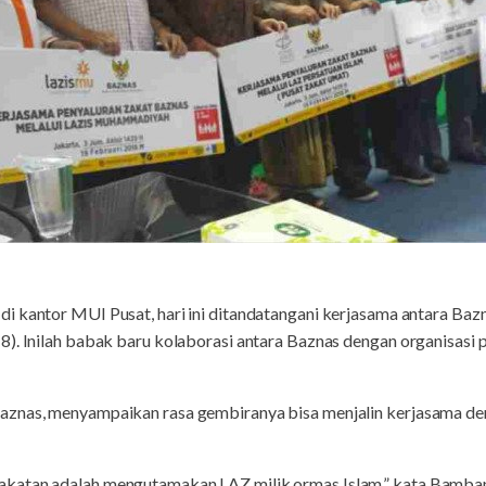
i kantor MUI Pusat, hari ini ditandatangani kerjasama antara Baz
8). Inilah babak baru kolaborasi antara Baznas dengan organisasi
aznas, menyampaikan rasa gembiranya bisa menjalin kerjasama de
katan adalah mengutamakan LAZ milik ormas Islam,” kata Bamba