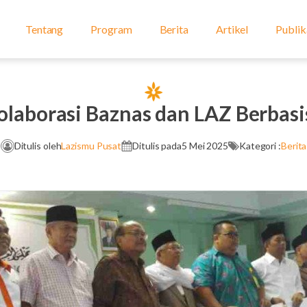
Tentang
Program
Berita
Artikel
Publik
olaborasi Baznas dan LAZ Berbasi
Ditulis oleh
Lazismu Pusat
Ditulis pada
5 Mei 2025
Kategori :
Berita