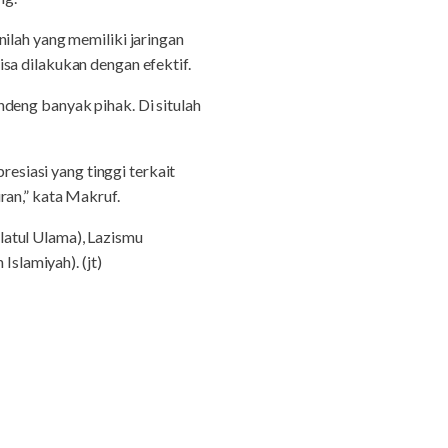
ilah yang memiliki jaringan
sa dilakukan dengan efektif.
deng banyak pihak. Di situlah
siasi yang tinggi terkait
ran,” kata Makruf.
atul Ulama), Lazismu
slamiyah). (jt)