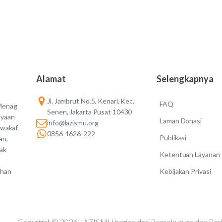
Alamat
Selengkapnya
Jl. Jambrut No.5, Kenari, Kec.
FAQ
 Menag
Senen, Jakarta Pusat 10430
ayaan
Laman Donasi
info@lazismu.org
 wakaf
0856-1626-222
Publikasi
an,
dak
Ketentuan Layanan
Kebijakan Privasi
ahan
Copyright © 2026 LAZISMU bagian dari Persekutuan d