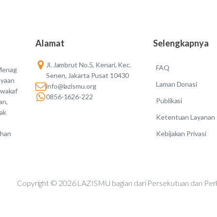
Alamat
Selengkapnya
Jl. Jambrut No.5, Kenari, Kec.
FAQ
 Menag
Senen, Jakarta Pusat 10430
ayaan
Laman Donasi
info@lazismu.org
 wakaf
0856-1626-222
Publikasi
an,
dak
Ketentuan Layanan
Kebijakan Privasi
ahan
Copyright © 2026 LAZISMU bagian dari Persekutuan d