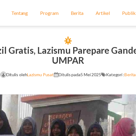
Tentang
Program
Berita
Artikel
Publik
zil Gratis, Lazismu Parepare Ga
UMPAR
Ditulis oleh
Lazismu Pusat
Ditulis pada
5 Mei 2025
Kategori :
Berita