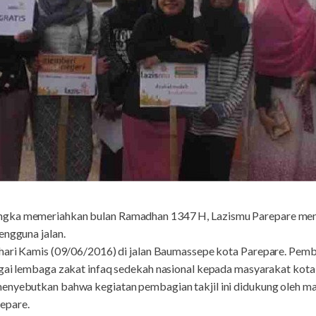
ngka memeriahkan bulan Ramadhan 1347 H, Lazismu Parepare men
engguna jalan.
 hari Kamis (09/06/2016) di jalan Baumassepe kota Parepare. Pemba
agai lembaga zakat infaq sedekah nasional kepada masyarakat kota
menyebutkan bahwa kegiatan pembagian takjil ini didukung oleh m
epare.