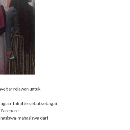
yebar relawan untuk
gian Takjil tersebut sebagai
 Parepare.
ahasiswa-mahasiswa dari