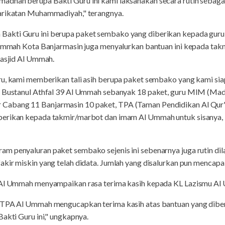
adhan berupa Bakti Guru ini kami laksanakan secara rutin sebag
yarikatan Muhammadiyah," terangnya.
akti Guru ini berupa paket sembako yang diberikan kepada gur
l Ummah Kota Banjarmasin juga menyalurkan bantuan ini kepada tak
Masjid Al Ummah.
ru, kami memberikan tali asih berupa paket sembako yang kami si
h Bustanul Athfal 39 Al Ummah sebanyak 18 paket, guru MIM (Mad
abang 11 Banjarmasin 10 paket, TPA (Taman Pendidikan Al Qur'an
berikan kepada takmir/marbot dan imam Al Ummah untuk sisanya, 
m penyaluran paket sembako sejenis ini sebenarnya juga rutin dil
kir miskin yang telah didata. Jumlah yang disalurkan pun mencapai
A Al Ummah menyampaikan rasa terima kasih kepada KL Lazismu Al
h TPA Al Ummah mengucapkan terima kasih atas bantuan yang dibe
Bakti Guru ini," ungkapnya.