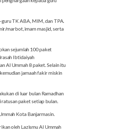
ai penghargaan kepada guru
u-guru TK ABA, MIM, dan TPA.
mir/marbot, imam masjid, serta
apkan sejumlah 100 paket
rasah Ibtidaiyah
 Al Ummah 8 paket. Selain itu
kemudian jamaah fakir miskin
akukan di luar bulan Ramadhan
 ratusan paket setiap bulan.
 Ummah Kota Banjarmasin.
rikan oleh Lazismu Al Ummah