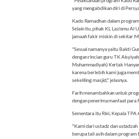
"Pelaksanaan program Kado Ram
yang mengabdikan diri di Pers
Kado Ramadhan dalam program B
Selain itu, pihak KL Lazismu A
jamaah fakir miskin di sekitar 
"Sesuai namanya yaitu Bakti Gu
dengan rincian guru TK Aisyiya
Muhammadiyah) Kertak Hanyar C
karena berlebih kami juga mem
sekeliling masjid," jelasnya.
Farih menambahkan untuk progra
dengan penerima manfaat para fa
Sementara itu Rini, Kepala TP
"Kami dari ustadz dan ustadza
berupa tali asih dalam program 