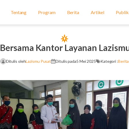
Tentang
Program
Berita
Artikel
Publik
 Bersama Kantor Layanan Lazis
Ditulis oleh
Lazismu Pusat
Ditulis pada
5 Mei 2025
Kategori :
Berita