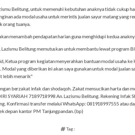
smu Belitung, untuk memenuhi kebutuhan anaknya tidak cukup h
ginan ada modal usaha untuk merintis jualan sayur matang yang re
ik orang tuanya.
 akan menambah pendapatan harian guna menghidupi kedua anakny
y, Lazismu Belitung memutuskan untuk membantu lewat program B
id, Ketua program kegiatan menyerahkan bantuan modal usaha ke 
. Modal yang diberikan ini akan saya gunakan untuk modal jualan 
t lebih menarik"
an berzakat infak dan shodaqoh. Zakat mensucikan harta dan men
DIRI SYARIAH 7189718998 An. Lazismu Belitung. Rekening Inf
ng. Konfirmasi transfer melalui WhatsApp: 081918997555 atau dap
edek depan kantor PM Tanjungpandan. (bp)
Tag :