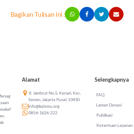
Bagikan Tulisan Ini :
Alamat
Selengkapnya
Jl. Jambrut No.5, Kenari, Kec.
FAQ
 Menag
Senen, Jakarta Pusat 10430
ayaan
Laman Donasi
info@lazismu.org
 wakaf
0856-1626-222
Publikasi
an,
dak
Ketentuan Layanan