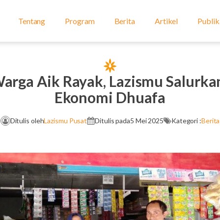
Tentang
Program
Berita
Artikel
Publik
arga Aik Rayak, Lazismu Salurka
Ekonomi Dhuafa
Ditulis oleh
Lazismu Pusat
Ditulis pada
5 Mei 2025
Kategori :
Berita