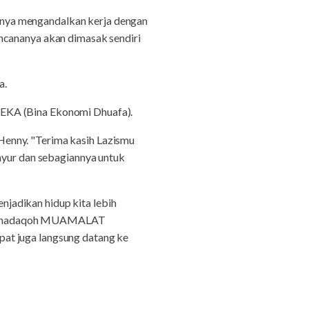
anya mengandalkan kerja dengan
ncananya akan dimasak sendiri
a.
IEKA (Bina Ekonomi Dhuafa).
Henny. "Terima kasih Lazismu
sayur dan sebagiannya untuk
jadikan hidup kita lebih
ak Shadaqoh MUAMALAT
at juga langsung datang ke