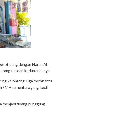
 berbincang dengan Harun Al
 orang tua dan kedua anaknya.
arung kelontong juga membantu
h SMA sementara yang kecil
dia menjadi tulang punggung