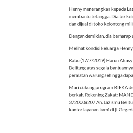
Henny menerangkan kepada Lazi
membantu tetangga. Dia berkein
dan dijual di toko kelontong mil
Dengan demikian, dia berharap
Melihat kondisi keluarga Henn
Rabu (17/7/2019) Harun Alrasy
Belitung atas segala bantuannya
peralatan warung sehingga dapa
Mari dukung program BIEKA deng
berkah. Rekening Zakat: MAN
3720008207 An. Lazismu Belitu
kantor layanan kami di jl. Geg