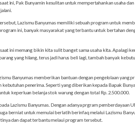
aat ini, Pak Bunyamin kesulitan untuk mempertahankan usaha dan 
alani.
ersebut, Lazismu Banyumas memiliki sebuah program untuk mem
rogram ini, banyak masyarakat yang terbantu untuk bertahan den
 saat ini memang bikin kita sulit banget sama usaha kita. Apalagi 
arang yang hilang, terus jadi harus beli lagi, tambah banyak kebu
ismu Banyumas memberikan bantuan dengan pengelolaan yang prof
n kebutuhan penerima. Seperti yang diberikan kepada Bapak Bunya
untuk keperluan belanja stok warung dengan total Rp. 2.500.000.
epada Lazismu Banyumas. Dengan adanya prgram pemberdayaan UM
uga berniat untuk memulai berlatih berinfaq melalui Lazismu Bany
tinya dan dapat terbantu melaui program tersebut.