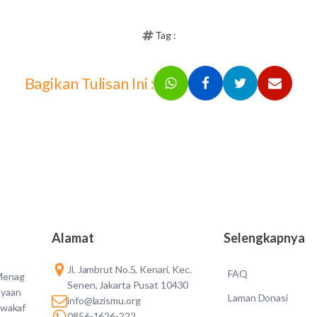
Tag :
Bagikan Tulisan Ini :
Alamat
Selengkapnya
Jl. Jambrut No.5, Kenari, Kec.
FAQ
 Menag
Senen, Jakarta Pusat 10430
ayaan
Laman Donasi
info@lazismu.org
 wakaf
0856-1626-222