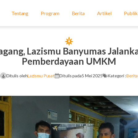
Tentang
Program
Berita
Artikel
Publik
agang, Lazismu Banyumas Jalank
Pemberdayaan UMKM
Ditulis oleh
Lazismu Pusat
Ditulis pada
5 Mei 2025
Kategori :
Berita