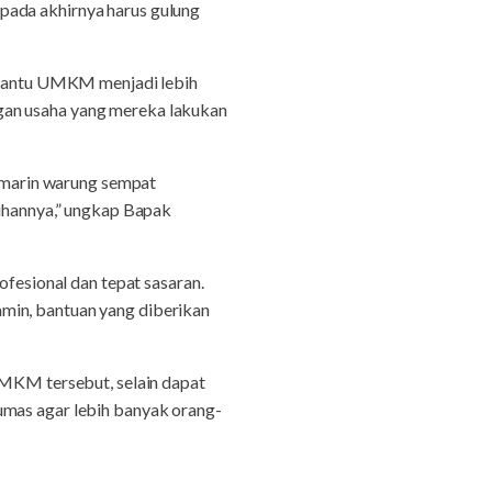
pada akhirnya harus gulung
bantu UMKM menjadi lebih
gan usaha yang mereka lakukan
kemarin warung sempat
tuhannya,” ungkap Bapak
esional dan tepat sasaran.
min, bantuan yang diberikan
KM tersebut, selain dapat
umas agar lebih banyak orang-