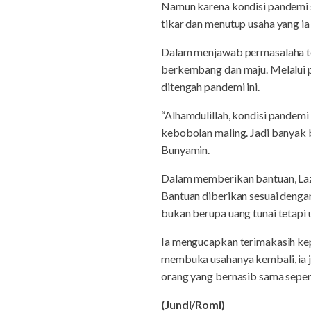
Namun karena kondisi pandemi s
tikar dan menutup usaha yang ia j
Dalam menjawab permasalaha t
berkembang dan maju. Melalui p
ditengah pandemi ini.
“Alhamdulillah, kondisi pandemi
kebobolan maling. Jadi banyak b
Bunyamin.
Dalam memberikan bantuan, Laz
Bantuan diberikan sesuai denga
bukan berupa uang tunai tetapi 
Ia mengucapkan terimakasih k
membuka usahanya kembali, ia j
orang yang bernasib sama seper
(Jundi/Romi)