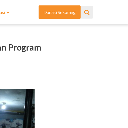
asi
Donasi Sekarang
an Program