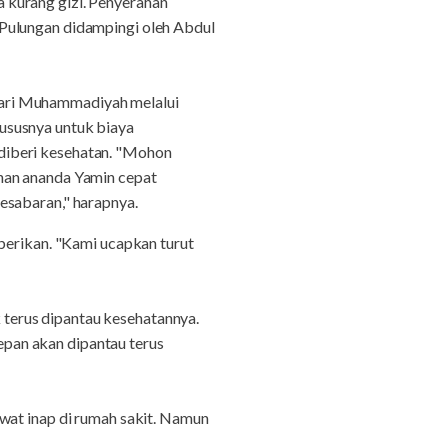
 kurang gizi. Penyerahan
 Pulungan didampingi oleh Abdul
dari Muhammadiyah melalui
ususnya untuk biaya
diberi kesehatan. "Mohon
han ananda Yamin cepat
esabaran," harapnya.
berikan. "Kami ucapkan turut
k terus dipantau kesehatannya.
depan akan dipantau terus
wat inap di rumah sakit. Namun