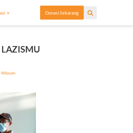
asi
Donasi Sekarang
 LAZISMU
,
Wilayah