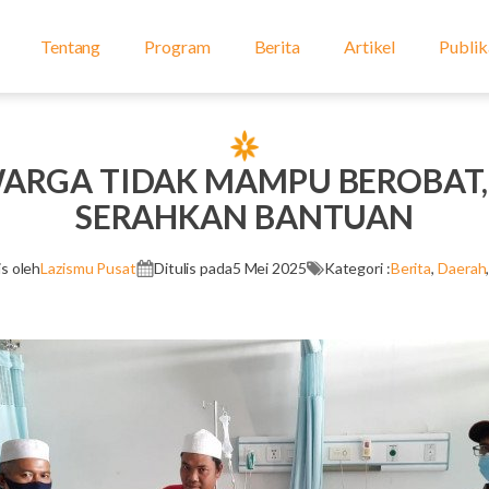
Tentang
Program
Berita
Artikel
Publik
ARGA TIDAK MAMPU BEROBAT,
SERAHKAN BANTUAN
is oleh
Lazismu Pusat
Ditulis pada
5 Mei 2025
Kategori :
Berita
,
Daerah