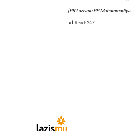
[PR Lazismu PP Muhammadiy
Read:
347