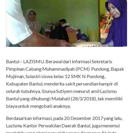
Bantul – LAZISMU. Berawal dari informasi Sekretaris
Pimpinan Cabang Muhammadiyah (PCM) Pundong, Bapak
Mujiman, Sulastri siswa kelas 12 SMK N Pundong,
Kabupaten Bantul, menderita sakit persendian hampir di
seluruh tubuhnya. Ibunya Sutiyem menurut amil Lazismu
Bantul yang dihubungi Matahati (28/3/2018), tak memiliki
biaya untuk mengobati anaknya.
Berdasarkan informasi, pada 20 Desember 2017 yang lalu,
Lazismu Kantor Perwakilan Daerah Bantul, juga menemui
mustahik yang alami penyakit serupa. Namanya Alvinda,