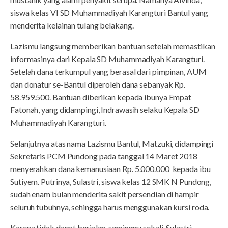
siswa kelas VI SD Muhammadiyah Karangturi Bantul yang
menderita kelainan tulang belakang.
Lazismu langsung memberikan bantuan setelah memastikan
informasinya dari Kepala SD Muhammadiyah Karangturi.
Setelah dana terkumpul yang berasal dari pimpinan, AUM
dan donatur se-Bantul diperoleh dana sebanyak Rp.
58.959.500. Bantuan diberikan kepada ibunya Empat
Fatonah, yang didampingi, Indrawasih selaku Kepala SD
Muhammadiyah Karangturi.
Selanjutnya atas nama Lazismu Bantul, Matzuki, didampingi
Sekretaris PCM Pundong pada tanggal 14 Maret 2018
menyerahkan dana kemanusiaan Rp. 5.000.000 kepada ibu
Sutiyem. Putrinya, Sulastri, siswa kelas 12 SMK N Pundong,
sudah enam bulan menderita sakit persendian di hampir
seluruh tubuhnya, sehingga harus menggunakan kursi roda.
Karena tidak dapat berjalan, seminggu sekali, Sulastri