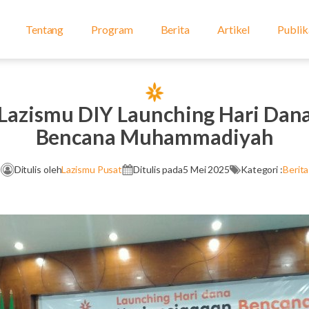
Tentang
Program
Berita
Artikel
Publik
 Lazismu DIY Launching Hari Dan
Bencana Muhammadiyah
Ditulis oleh
Lazismu Pusat
Ditulis pada
5 Mei 2025
Kategori :
Berita