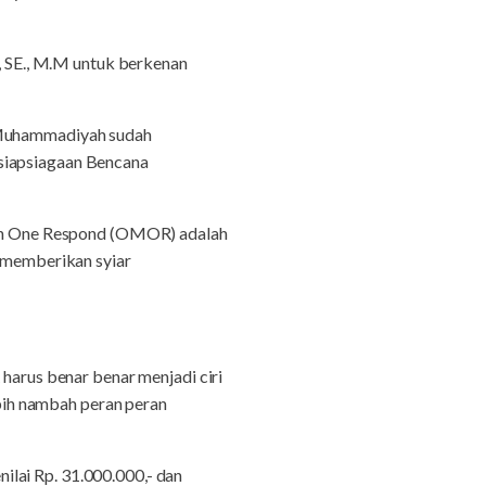
 SE., M.M untuk berkenan
 Muhammadiyah sudah
esiapsiagaan Bencana
ah One Respond (OMOR) adalah
memberikan syiar
rus benar benar menjadi ciri
bih nambah peran peran
lai Rp. 31.000.000,- dan