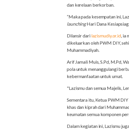
dan kerelaan berkorban.
“Maka pada kesempatan ini, La
launching
Hari Dana Kesiapsiag
Dilansir dari
lazismudiy.or.id
, i
dikeluarkan oleh PWM DIY, sehi
Muhammadiyah.
Arif Jamali Muis, S.Pd, M.Pd
pola untuk menanggulangi ber
kebermanfaatan untuk umat.
"Lazismu dan semua Majelis, Le
Sementara itu, Ketua PWM DIY 
khas dan kiprah dari Muhammad
keumatan semua komponen persy
Dalam kegiatan ini, Lazismu ju