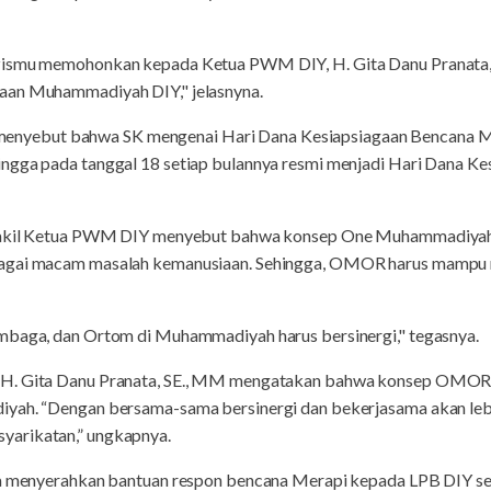
zismu memohonkan kepada Ketua PWM DIY, H. Gita Danu Pranata,
aan Muhammadiyah DIY," jelasnyna.
a menyebut bahwa SK mengenai Hari Dana Kesiapsiagaan Bencana
ngga pada tanggal 18 setiap bulannya resmi menjadi Hari Dana K
, Wakil Ketua PWM DIY menyebut bahwa konsep One Muhammadiy
bagai macam masalah kemanusiaan. Sehingga, OMOR harus mampu 
mbaga, dan Ortom di Muhammadiyah harus bersinergi," tegasnya.
H. Gita Danu Pranata, SE., MM mengatakan bahwa konsep OMOR ha
iyah. “Dengan bersama-sama bersinergi dan bekerjasama akan le
arikatan,” ungkapnya.
ga menyerahkan bantuan respon bencana Merapi kepada LPB DIY seni