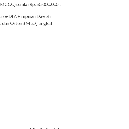
CCC) senilai Rp. 50.000.000,-.
u se-DIY, Pimpinan Daerah
 dan Ortom (MLO) tingkat