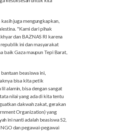
ga kesuksesan untuk kita
 kasih juga mengungkapkan,
estina. "Kami dari pihak
 Akhyar dan BAZNAS RI karena
republik ini dan masyarakat
tina baik Gaza maupun Tepi Barat,
bantuan beasiswa ini,
aknya bisa kita petik
lil alamin, bisa dengan sangat
ta nilai yang ada di kita tentu
nguatkan dakwah zakat, gerakan
rnment Organization) yang
h ini nanti adalah beasiswa S2,
is NGO dan pegawai-pegawai