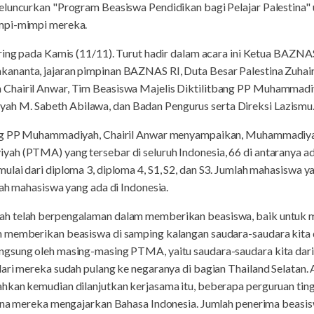
eluncurkan "Program Beasiswa Pendidikan bagi Pelajar Palestina
mpi-mimpi mereka.
aring pada Kamis (11/11). Turut hadir dalam acara ini Ketua BAZN
nanta, jajaran pimpinan BAZNAS RI, Duta Besar Palestina Zuhair 
Chairil Anwar, Tim Beasiswa Majelis Diktilitbang PP Muhammadi
 M. Sabeth Abilawa, dan Badan Pengurus serta Direksi Lazismu
ang PP Muhammadiyah, Chairil Anwar menyampaikan, Muhammadiya
ah (PTMA) yang tersebar di seluruh Indonesia, 66 di antaranya ada
ulai dari diploma 3, diploma 4, S1, S2, dan S3. Jumlah mahasiswa
lah mahasiswa yang ada di Indonesia.
h telah berpengalaman dalam memberikan beasiswa, baik untuk 
 memberikan beasiswa di samping kalangan saudara-saudara kita di
gsung oleh masing-masing PTMA, yaitu saudara-saudara kita dari 
ari mereka sudah pulang ke negaranya di bagian Thailand Selatan. 
ahkan kemudian dilanjutkan kerjasama itu, beberapa perguruan t
ana mereka mengajarkan Bahasa Indonesia. Jumlah penerima beasisw