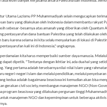
 ada lebih banyak kerjasama antara Palestina dan Indonesia. Semo
ktur Utama Lazismu PP Muhammadiyah selain mengucapkan terima
san baru yang dilakukan oleh Indonesia dalam membantu rakyat Pal
sih sebesar-besarnya atas amanah yang diberikan oleh Quantum
g pentasyarufan dana bantuan Palestina yang telah dilakukan oleh 
 baru karena selama ini kita selalu menyalurkan di lokasi di Pales
ntasyarufan kali ini di Indonesia," ungkapnya.
erdamaian kita harus memperbaiki sumber daya manusia. Melalui 
dapat dipetik. "Tentunya dengan ikhtiar ini, ada dua hal yang setid
. Yang pertama adalah tersebarnya nilai-nilai Islam yang rahmatan 
u negeri-negeri Islam dan melalui pendidikan, melalui penyebaran ta
Yang kedua adalah bagaimana beasiswa ini kemudian akan bisa me
tkan gerakan civil society, membangun manajemen NGO (Non-Gove
 dua program beasiswa yang dilakukan perguruan tinggi Muhammadiya
se untuk manajemen NGO dan kepemimpinan untuk beberapa aktiv
rnya.