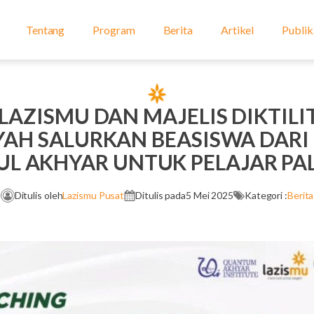
Tentang
Program
Berita
Artikel
Publik
LAZISMU DAN MAJELIS DIKTIL
H SALURKAN BEASISWA DARI 
UL AKHYAR UNTUK PELAJAR PA
Ditulis oleh
Lazismu Pusat
Ditulis pada
5 Mei 2025
Kategori :
Berita