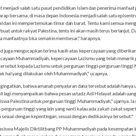
at menjadi salah satu pusat pendidikan Islam dan penerima manfaat 
rap bersama, di masa depan Indonesia menjadi salah satu episentr
bal dan ini mempertemukan timur dan barat. Tentu kami semua meng
berbuat untuk rakyat Palestina, tentu ini akan masih terus berlanjut
ma manfaatnya bisa semakin membesar," harapnya.
 juga mengucapkan terima kasih atas kepercayaan yang diberik
ercayaan Muhammadiyah, kepercayaan Lazismu yang telah menarik p
tersebut kepada Lazismu untuk perguruan tinggi-perguruan tinggi
ak hal yang dilakukan oleh Muhammadiyah," ucapnya.
ingatkan, bahwa amanah penyaluran dana tersebut adalah hanya un
li lagi menyampaikan bahwa pesan ustadz Adi Hidayat adalah uang 
iswa Palestina untuk perguruan tinggi Muhammadiyah," ujarnya. I
-perguruan tinggi yang lain yang nanti kalau ada zakat-zakat sepert
 sesuai dengan kepentingan, sesuai dengan dedikasinya tersebut."
asiswa Majelis Diktilitbang PP Muhammadiyah pada kesempatan 