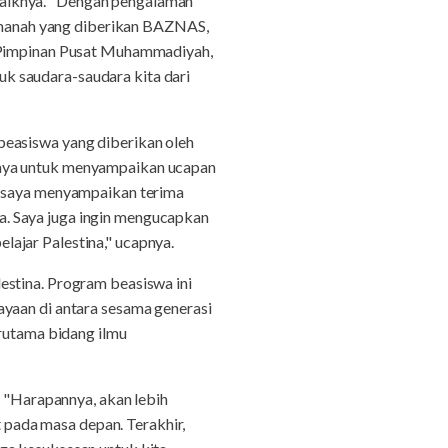
baiknya. "Dengan pengalaman
h amanah yang diberikan BAZNAS,
a Pimpinan Pusat Muhammadiyah,
k saudara-saudara kita dari
beasiswa yang diberikan oleh
saya untuk menyampaikan ucapan
an saya menyampaikan terima
. Saya juga ingin mengucapkan
ajar Palestina," ucapnya.
estina. Program beasiswa ini
ayaan di antara sesama generasi
erutama bidang ilmu
. "Harapannya, akan lebih
t pada masa depan. Terakhir,