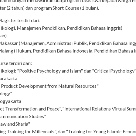
hammadiyah menawarkan dua program beasiswa kepada warga Pale
er (2 tahun) dan program Short Course (1 bulan).
gister terdiri dari:
sikologi, Manajemen Pendidikan, Pendidikan Bahasa Inggris)
nan)
akassar (Manajemen, Administrasi Publik, Pendidikan Bahasa Ingg
alang (Hukum, Pendidikan Bahasa Indonesia, Pendidikan Bahasa I
se terdiri dari:
ikologi: "Positive Psychology and Islam" dan "Critical Psychology"
urakarta
nd Product Development from Natural Resources"
ology"
Yogyakarta
flict Transformation and Peace", "International Relations Virtual S
Communication Studies"
aw and Sharia"
ing Training for Millennials", dan "Training for Young Islamic Econ