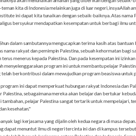
pihaknya akan menunaikan amanah yang diberikan dengan sebaik-
teman kita di Indonesia melainkan juga di luar negeri, insyaAlla
stitute ini dapat kita tunaikan dengan sebaik-baiknya. Atas nam
ligus bersyukur mendapatkan kesempatan untuk berbagi ilmu untu
l-Shun dalam sambutannya mengucapkan terima kasih atas bantuan 
as nama rakyat dan pemimpin Palestina, sebuah kehormatan bagi 
n terus menerus kepada Palestina. Dan pada kesempatan ini izink
h menyelenggarakan program ini untuk membantu pelajar Palestina
 telah berkontribusi dalam mewujudkan program beasiswa untuk pel
p program ini dapat memperkuat hubungan rakyat Indonesia dan Pal
ar Palestina, sebagaimana mereka akan belajar dan bertukar kebud
 tambahan, pelajar Palestina sangat tertarik untuk mempelajari, t
 dan kesehatan."
banyak lagi kerjasama yang dijalin oleh kedua negara di masa depan
ng dapat menuntut ilmu di negeri tercinta ini dan di kampus tersebu