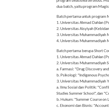
program beasiswa tersebut. Mu
dua batch, yaitu program Magist
Batch pertama untuk program Ma
1. Universitas Ahmad Dahlan (P
2. Universitas Aisyiyah (Kebida
3. Universitas Muhammadiyah M
4. Universitas Muhammadiyah M
Batch pertama berupa Short Cour
1. Universitas Ahmad Dahlan (Ps
2. Universitas Muhammadiyah S
a. Farmasi: "Drug Discovery a
b. Psikologi: "Indigenous Psych
3. Universitas Muhammadiyah 
a. Ilmu Sosial dan Politik: "Con
Studies Summer School", dan "
b. Hukum: "Summer Course on L
c. Ekonomi dan Bisnis: "Account