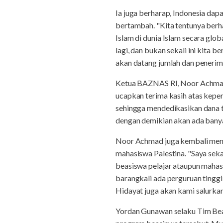
Ia juga berharap, Indonesia dap
bertambah. "Kita tentunya berha
Islam di dunia Islam secara glo
lagi, dan bukan sekali ini kita 
akan datang jumlah dan peneri
Ketua BAZNAS RI, Noor Achmad
ucapkan terima kasih atas kep
sehingga mendedikasikan dana 
dengan demikian akan ada bany
Noor Achmad juga kembali meng
mahasiswa Palestina. "Saya seka
beasiswa pelajar ataupun mahas
barangkali ada perguruan tinggi
Hidayat juga akan kami salurkan
Yordan Gunawan selaku Tim Be