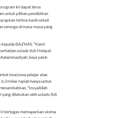
program ini dapat terus
um untuk pilihan pendidikan
ucapkan terima kasih sekali
. Dan semoga di masa-masa yang
an kepada BAZNAS. "Kami
erhatian ustadz Adi Hidayat
 Muhammadiyah. Saya yakin
tuk beasiswa palajar atau
6,3 miliar rupiah hanya untuk
a menambahkan, "InsyaAllah
i yang dilakukan oleh ustadz Adi
ini bertugas memaparkan skema