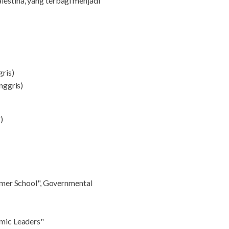
stina, yang terbagi menjadi
ris)
nggris)
)
ummer School", Governmental
omic Leaders"