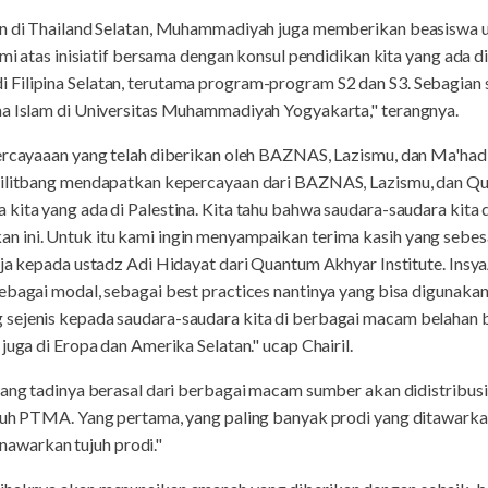
in di Thailand Selatan, Muhammadiyah juga memberikan beasiswa 
kami atas inisiatif bersama dengan konsul pendidikan kita yang ada 
Filipina Selatan, terutama program-program S2 dan S3. Sebagian s
ma Islam di Universitas Muhammadiyah Yogyakarta," terangnya.
percayaaan yang telah diberikan oleh BAZNAS, Lazismu, dan Ma'had 
tilitbang mendapatkan kepercayaan dari BAZNAS, Lazismu, dan Qu
kita yang ada di Palestina. Kita tahu bahwa saudara-saudara kita d
n ini. Untuk itu kami ingin menyampaikan terima kasih yang se
aja kepada ustadz Adi Hidayat dari Quantum Akhyar Institute. Ins
ebagai modal, sebagai best practices nantinya yang bisa digunakan
sejenis kepada saudara-saudara kita di berbagai macam belahan bu
juga di Eropa dan Amerika Selatan." ucap Chairil.
yang tadinya berasal dari berbagai macam sumber akan didistribusi
ujuh PTMA. Yang pertama, yang paling banyak prodi yang ditawarka
warkan tujuh prodi."