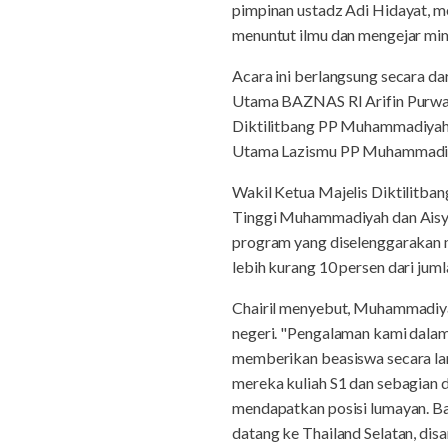
pimpinan ustadz Adi Hidayat, m
menuntut ilmu dan mengejar mi
Acara ini berlangsung secara d
Utama BAZNAS RI Arifin Purwaka
Diktilitbang PP Muhammadiyah 
Utama Lazismu PP Muhammadiyah
Wakil Ketua Majelis Diktilitb
Tinggi Muhammadiyah dan Aisyiy
program yang diselenggarakan m
lebih kurang 10 persen dari jum
Chairil menyebut, Muhammadiya
negeri. "Pengalaman kami dalam
memberikan beasiswa secara lan
mereka kuliah S1 dan sebagian d
mendapatkan posisi lumayan. B
datang ke Thailand Selatan, dis