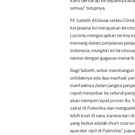
kami berharap ke depannya akan
semua," tutupnya.
M. Sabeth Abilawa selaku Dire
kerjasama ini merupakan terobo
Lazismu mengucapkan terima ka
memang dalam perjalanan panjan
Indonesia, mungkin ini terobosan
namun dengan gagasan menarik pe
Bagi Sabeth, untuk membangun p
setidaknya ada dua manfaat yang 
manfaatnya dalam jangka panjang
cepat menyebar ke seluruh penjur
akan mempercepat proses itu. 
zakat di Palestina dan mengua
lebih kuat di sana, karena dari
yang kedua adalah short cour
aparatur sipil di Palestina," papa