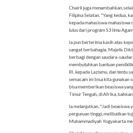
Chairil juga menambahkan, sela
Filipina Selatan. "Yang kedua, 
kepada mahasiswa-mahasiswa di 
lulus dari program S3 Ilmu Aga
Ia pun berterima kasih atas ke
sangat berbahagia, Majelis Dik
berbagi dengan saudara-saudara 
membutuhkan bantuan pendidika
RI, kepada Lazismu, dan tentu s
semacam ini bisa kita gunakan s
bisa memberikan beasiswa yang 
Timur Tengah, di Afrika, bahkan 
Ia melanjutkan, "Jadi beasiswa 
perguruan tinggi, melibatkan t
Muhammadiyah Yogyakarta mena