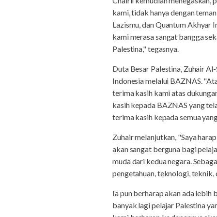
Chairil kemudian menegaskan, 
kami, tidak hanya dengan teman-
Lazismu, dan Quantum Akhyar In
kami merasa sangat bangga seka
Palestina," tegasnya.
Duta Besar Palestina, Zuhair A
Indonesia melalui BAZNAS. "At
terima kasih kami atas dukunga
kasih kepada BAZNAS yang tela
terima kasih kepada semua yang
Zuhair melanjutkan, "Saya hara
akan sangat berguna bagi pelaj
muda dari kedua negara. Sebagai
pengetahuan, teknologi, teknik,
Ia pun berharap akan ada lebih 
banyak lagi pelajar Palestina ya