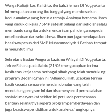
Warga Kaliajir Lor, Kalitirto, Berbah, Sleman, DI Yogyakarta
ini merupakan seorang ibu tunggal yang membesarkan
kedua anaknya yang berusia remaja. Anaknya bernama Ilham
yang duduk di kelas 7 SMP, setelah pulang dari sekolah selalu
membantu sang ibu untuk mencari sampah dengan sepeda
ontel bantuan dari sekolahnya. Ilham pun juga mendapatkan
beasiswa penuh dari SMP Muhammadiyah 1 Berbah, tempat
ia menuntut ilmu.
Sekretaris Badan Pengurus Lazismu Wilayah DI Yogyakarta,
Jefree Fahana pada Sabtu (21/05) mengucapkan terima
kasih atas kerja sama berbagai pihak yang telah mendukung
program Bedah Rumah ini. "Alhamdulillah, ucapkan terima
kasih kepada semua elemen dan donatur yang telah
mendukung program ini dan bisa menyoroti permasalahan
sosial di masyarakat sekitar. Ini perlu ada perencanaan
bantuan selanjutnya seperti program pemberdayaan dan
juga beasiswa pendidikan untuk anaknya," ungkapnya.