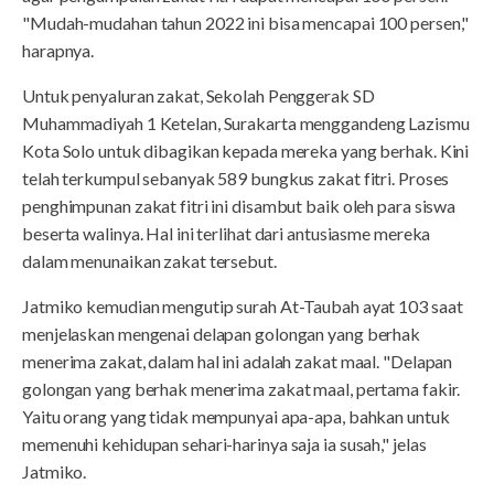
"Mudah-mudahan tahun 2022 ini bisa mencapai 100 persen,"
harapnya.
Untuk penyaluran zakat, Sekolah Penggerak SD
Muhammadiyah 1 Ketelan, Surakarta menggandeng Lazismu
Kota Solo untuk dibagikan kepada mereka yang berhak. Kini
telah terkumpul sebanyak 589 bungkus zakat fitri. Proses
penghimpunan zakat fitri ini disambut baik oleh para siswa
beserta walinya. Hal ini terlihat dari antusiasme mereka
dalam menunaikan zakat tersebut.
Jatmiko kemudian mengutip surah At-Taubah ayat 103 saat
menjelaskan mengenai delapan golongan yang berhak
menerima zakat, dalam hal ini adalah zakat maal. "Delapan
golongan yang berhak menerima zakat maal, pertama fakir.
Yaitu orang yang tidak mempunyai apa-apa, bahkan untuk
memenuhi kehidupan sehari-harinya saja ia susah," jelas
Jatmiko.