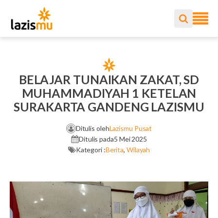
BELAJAR TUNAIKAN ZAKAT, SD
MUHAMMADIYAH 1 KETELAN
SURAKARTA GANDENG LAZISMU
Ditulis oleh
Lazismu Pusat
Ditulis pada
5 Mei 2025
Kategori :
Berita
,
Wilayah