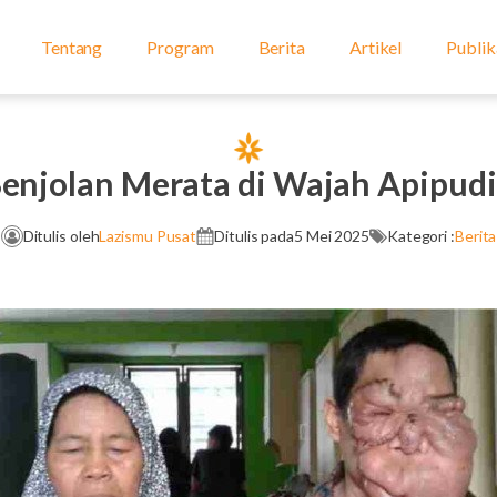
Tentang
Program
Berita
Artikel
Publik
enjolan Merata di Wajah Apipud
Ditulis oleh
Lazismu Pusat
Ditulis pada
5 Mei 2025
Kategori :
Berita