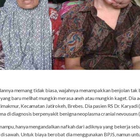
annya memang tidak biasa, wajahnya menampakkan benjolan tak 
yang baru melihat mungkin merasa aneh atau mungkin kaget. Dia ad
atimakmur, Kecamatan Jatirokeh, Brebes. Dia pasien RS Dr. Karyad
na di diagnosis berpenyakit benigna neoplasma cranial nevousum (
k mampu, hanya mengandalkan nafkah dari adiknya yang bekerja seb
i di sawah. Untuk biaya berobat dia menggunakan BPJS, namun untu