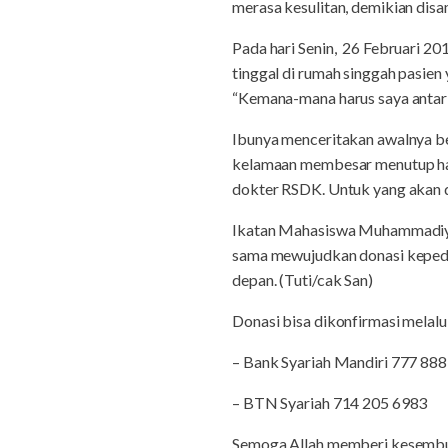
merasa kesulitan, demikian dis
Pada hari Senin, 26 Februari 201
tinggal di rumah singgah pasie
“Kemana-mana harus saya antar 
Ibunya menceritakan awalnya ben
kelamaan membesar menutup hampi
dokter RSDK. Untuk yang akan 
Ikatan Mahasiswa Muhammadiya
sama mewujudkan donasi kepedul
depan. (Tuti/cak San)
Donasi bisa dikonfirmasi melalu
– Bank Syariah Mandiri 777 88
– BTN Syariah 714 205 6983
Semoga Allah memberi kesembu