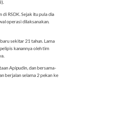
).
 di RSDK. Sejak itu pula dia
al operasi dilaksanakan.
baru sekitar 21 tahun. Lama
pelipis kanannya oleh tim
ya.
aan Apipudin, dan bersama-
an berjalan selama 2 pekan ke