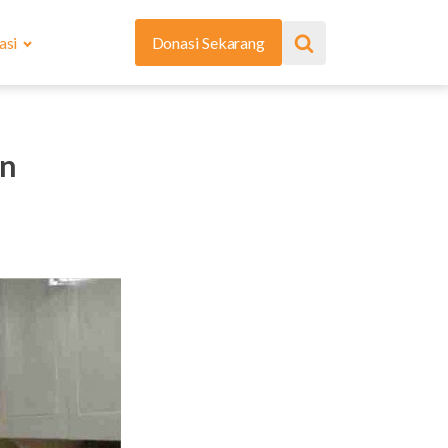
asi
Donasi Sekarang
in