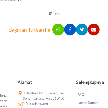
Tag :
Bagikan Tulisan Ini :
Alamat
Selengkapnya
Jl. Jambrut No.5, Kenari, Kec.
FAQ
 Menag
Senen, Jakarta Pusat 10430
ayaan
Laman Donasi
info@lazismu.org
 wakaf