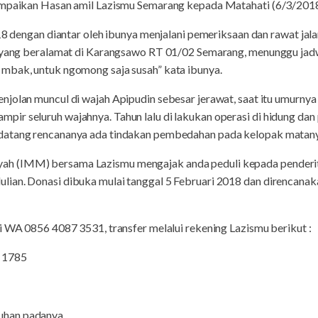
ampaikan Hasan amil Lazismu Semarang kepada Matahati (6/3/2018
8 dengan diantar oleh ibunya menjalani pemeriksaan dan rawat jalan
n yang beralamat di Karangsawo RT 01/02 Semarang, menunggu jadw
mbak, untuk ngomong saja susah” kata ibunya.
jolan muncul di wajah Apipudin sebesar jerawat, saat itu umurnya 
r seluruh wajahnya. Tahun lalu di lakukan operasi di hidung dan 
datang rencananya ada tindakan pembedahan pada kelopak matan
h (IMM) bersama Lazismu mengajak anda peduli kepada penderit
ian. Donasi dibuka mulai tanggal 5 Februari 2018 dan direncanak
i WA 0856 4087 3531, transfer melalui rekening Lazismu berikut :
8 1785
han padanya.