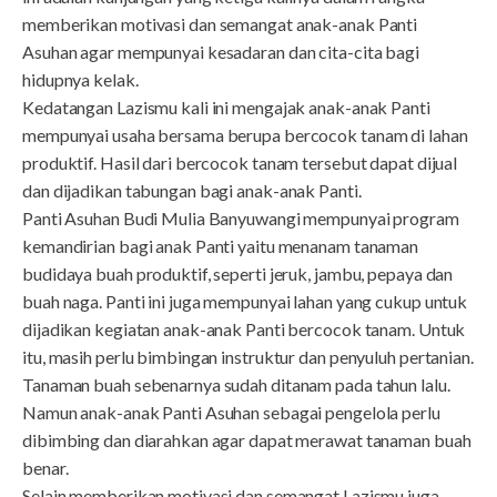
memberikan motivasi dan semangat anak-anak Panti
Asuhan agar mempunyai kesadaran dan cita-cita bagi
hidupnya kelak.
Kedatangan Lazismu kali ini mengajak anak-anak Panti
mempunyai usaha bersama berupa bercocok tanam di lahan
produktif. Hasil dari bercocok tanam tersebut dapat dijual
dan dijadikan tabungan bagi anak-anak Panti.
Panti Asuhan Budi Mulia Banyuwangi mempunyai program
kemandirian bagi anak Panti yaitu menanam tanaman
budidaya buah produktif, seperti jeruk, jambu, pepaya dan
buah naga. Panti ini juga mempunyai lahan yang cukup untuk
dijadikan kegiatan anak-anak Panti bercocok tanam. Untuk
itu, masih perlu bimbingan instruktur dan penyuluh pertanian.
Tanaman buah sebenarnya sudah ditanam pada tahun lalu.
Namun anak-anak Panti Asuhan sebagai pengelola perlu
dibimbing dan diarahkan agar dapat merawat tanaman buah
benar.
Selain memberikan motivasi dan semangat Lazismu juga