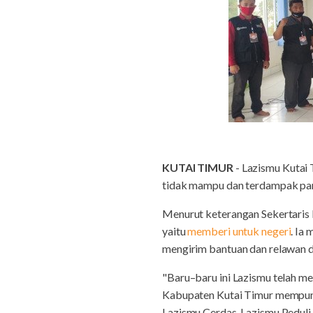
KUTAI TIMUR
- Lazismu Kutai
tidak mampu dan terdampak pan
Menurut keterangan Sekertaris L
yaitu
memberi untuk negeri
. Ia
mengirim bantuan dan relawan di
"Baru–baru ini Lazismu telah me
Kabupaten Kutai Timur mempunya
Lazismu Cerdas, Lazismu Peduli 