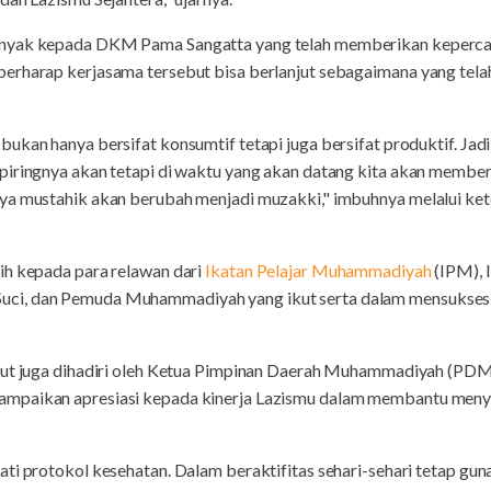
anyak kepada DKM Pama Sangatta yang telah memberikan keperc
erharap kerjasama tersebut bisa berlanjut sebagaimana yang tel
kan hanya bersifat konsumtif tetapi juga bersifat produktif. Jadi 
piringnya akan tetapi di waktu yang akan datang kita akan memberi
ya mustahik akan berubah menjadi muzakki," imbuhnya melalui ket
ih kepada para relawan dari
Ikatan Pelajar Muhammadiyah
(IPM), 
ci, dan Pemuda Muhammadiyah yang ikut serta dalam mensuksesk
but juga dihadiri oleh Ketua Pimpinan Daerah Muhammadiyah (PDM)
mpaikan apresiasi kepada kinerja Lazismu dalam membantu meny
ti protokol kesehatan. Dalam beraktifitas sehari-sehari tetap guna