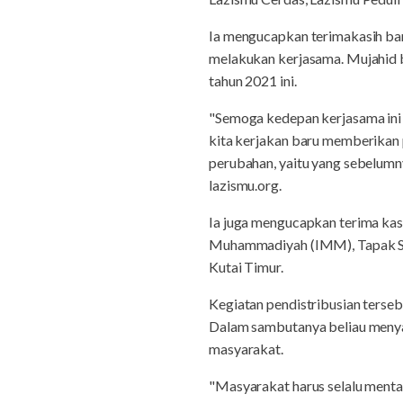
Ia mengucapkan terimakasih b
melakukan kerjasama. Mujahid b
tahun 2021 ini.
"Semoga kedepan kerjasama ini bu
kita kerjakan baru memberikan 
perubahan, yaitu yang sebelumn
lazismu.org.
Ia juga mengucapkan terima kas
Muhammadiyah (IMM), Tapak Su
Kutai Timur.
Kegiatan pendistribusian terse
Dalam sambutanya beliau menya
masyarakat.
"Masyarakat harus selalu mentaa