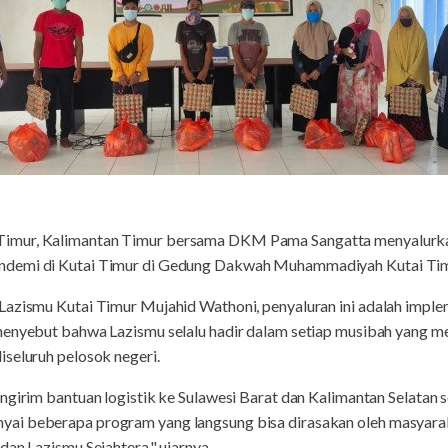
 Timur, Kalimantan Timur bersama DKM Pama Sangatta menyalur
demi di Kutai Timur di Gedung Dakwah Muhammadiyah Kutai Timu
azismu Kutai Timur Mujahid Wathoni, penyaluran ini adalah implem
 menyebut bahwa Lazismu selalu hadir dalam setiap musibah yang me
seluruh pelosok negeri.
ngirim bantuan logistik ke Sulawesi Barat dan Kalimantan Selatan s
i beberapa program yang langsung bisa dirasakan oleh masyaraka
dan Lazismu Sejahtera," ujarnya.