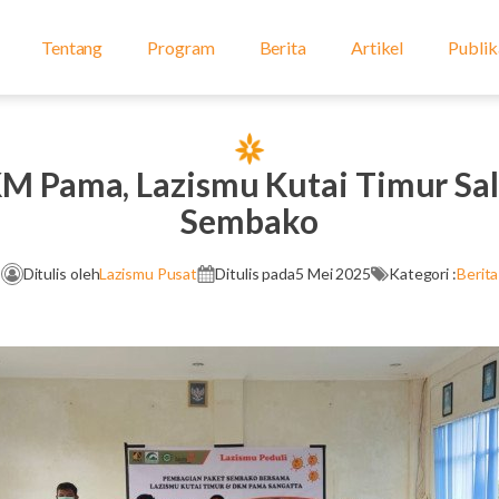
Tentang
Program
Berita
Artikel
Publik
M Pama, Lazismu Kutai Timur Sal
Sembako
Ditulis oleh
Lazismu Pusat
Ditulis pada
5 Mei 2025
Kategori :
Berita