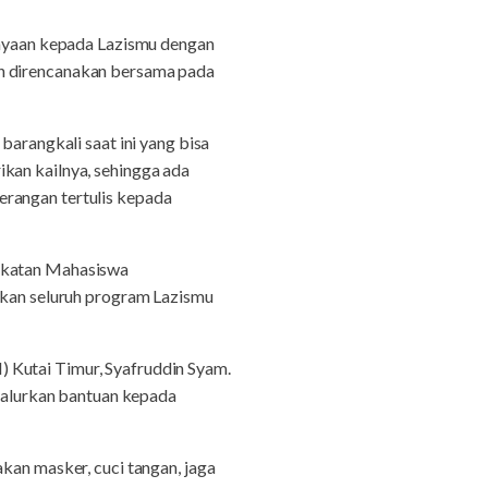
ayaan kepada Lazismu dengan
ah direncanakan bersama pada
barangkali saat ini yang bisa
kan kailnya, sehingga ada
erangan tertulis kepada
Ikatan Mahasiswa
an seluruh program Lazismu
 Kutai Timur, Syafruddin Syam.
alurkan bantuan kepada
kan masker, cuci tangan, jaga