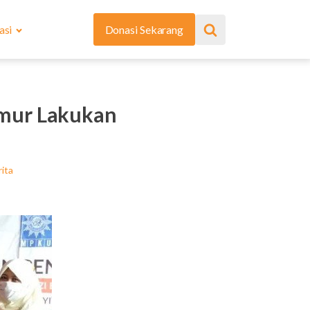
asi
Donasi Sekarang
mur Lakukan
ita