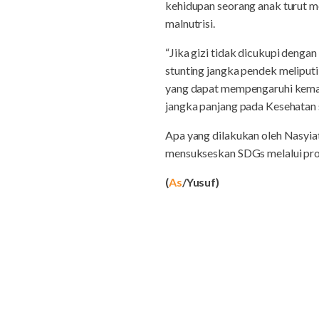
kehidupan seorang anak turut 
malnutrisi.
“Jika gizi tidak dicukupi denga
stunting jangka pendek melipu
yang dapat mempengaruhi kemamp
jangka panjang pada Kesehatan se
Apa yang dilakukan oleh Nasyia
mensukseskan SDGs melalui prog
(
As
/Yusuf)