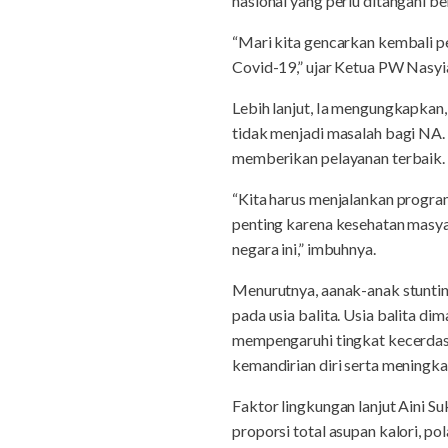
nasional yang perlu ditangani b
“Mari kita gencarkan kembali p
Covid-19,” ujar Ketua PW Nasyia
Lebih lanjut, Ia mengungkapkan,
tidak menjadi masalah bagi NA.
memberikan pelayanan terbaik.
“Kita harus menjalankan program
penting karena kesehatan masya
negara ini,” imbuhnya.
Menurutnya, aanak-anak stunti
pada usia balita. Usia balita d
mempengaruhi tingkat kecerdasa
kemandirian diri serta meningk
Faktor lingkungan lanjut Aini 
proporsi total asupan kalori, p