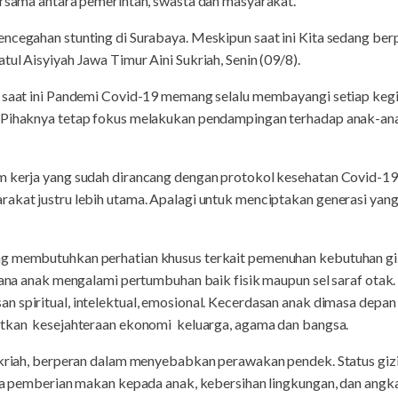
ersama antara pemerintah, swasta dan masyarakat.
encegahan stunting di Surabaya. Meskipun saat ini Kita sedang ber
tul Aisyiyah Jawa Timur Aini Sukriah, Senin (09/8).
 saat ini Pandemi Covid-19 memang selalu membayangi setiap kegia
 Pihaknya tetap fokus melakukan pendampingan terhadap anak-ana
 kerja yang sudah dirancang dengan protokol kesehatan Covid-19 s
rakat justru lebih utama. Apalagi untuk menciptakan generasi yang
ng membutuhkan perhatian khusus terkait pemenuhan kebutuhan gi
imana anak mengalami pertumbuhan baik fisik maupun sel saraf otak.
n spiritual, intelektual, emosional. Kecerdasan anak dimasa depa
atkan kesejahteraan ekonomi keluarga, agama dan bangsa.
Sukriah, berperan dalam menyebabkan perawakan pendek. Status gizi
ola pemberian makan kepada anak, kebersihan lingkungan, dan angka 