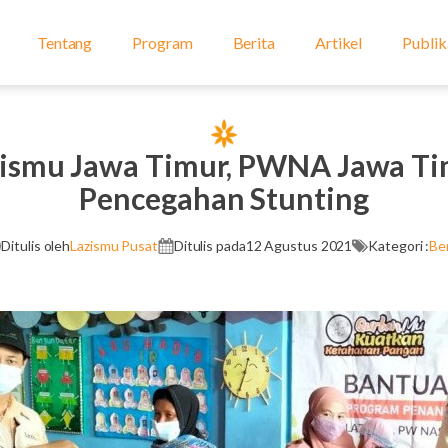
Tentang
Program
Berita
Artikel
Publik
zismu Jawa Timur, PWNA Jawa Ti
Pencegahan Stunting
Ditulis oleh
Lazismu Pusat
Ditulis pada
12 Agustus 2021
Kategori :
Ber