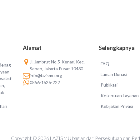
Alamat
Selengkapnya
Jl. Jambrut No.5, Kenari, Kec.
FAQ
 Menag
Senen, Jakarta Pusat 10430
ayaan
Laman Donasi
info@lazismu.org
 wakaf
0856-1626-222
Publikasi
an,
dak
Ketentuan Layanan
Kebijakan Privasi
ahan
Copyright © 2026 LAZISMU bagian dari Persekutuan d