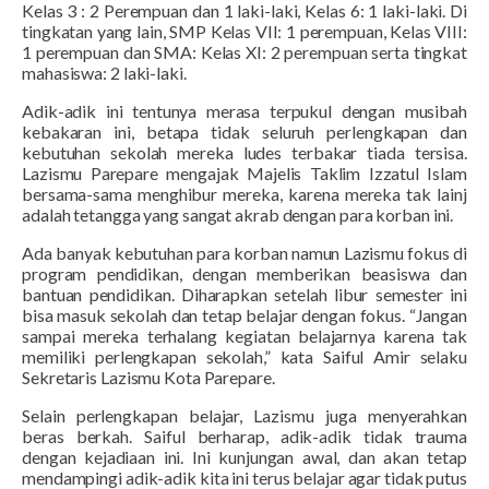
Kelas 3 : 2 Perempuan dan 1 laki-laki, Kelas 6: 1 laki-laki. Di
tingkatan yang lain, SMP Kelas VII: 1 perempuan, Kelas VIII:
1 perempuan dan SMA: Kelas XI: 2 perempuan serta tingkat
mahasiswa: 2 laki-laki.
Adik-adik ini tentunya merasa terpukul dengan musibah
kebakaran ini, betapa tidak seluruh perlengkapan dan
kebutuhan sekolah mereka ludes terbakar tiada tersisa.
Lazismu Parepare mengajak Majelis Taklim Izzatul Islam
bersama-sama menghibur mereka, karena mereka tak lainj
adalah tetangga yang sangat akrab dengan para korban ini.
Ada banyak kebutuhan para korban namun Lazismu fokus di
program pendidikan, dengan memberikan beasiswa dan
bantuan pendidikan. Diharapkan setelah libur semester ini
bisa masuk sekolah dan tetap belajar dengan fokus. “Jangan
sampai mereka terhalang kegiatan belajarnya karena tak
memiliki perlengkapan sekolah,” kata Saiful Amir selaku
Sekretaris Lazismu Kota Parepare.
Selain perlengkapan belajar, Lazismu juga menyerahkan
beras berkah. Saiful berharap, adik-adik tidak trauma
dengan kejadiaan ini. Ini kunjungan awal, dan akan tetap
mendampingi adik-adik kita ini terus belajar agar tidak putus