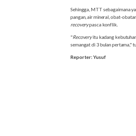
Sehingga, MTT sebagaimana yan
pangan, air mineral, obat-obatan
recovery
pasca konflik.
"
Recovery
itu kadang kebutuhan
semangat di 3 bulan pertama," t
Reporter: Yusuf