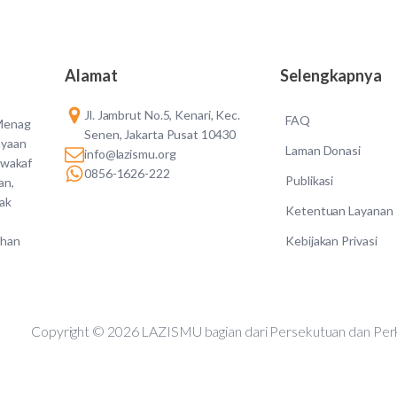
Alamat
Selengkapnya
Jl. Jambrut No.5, Kenari, Kec.
FAQ
 Menag
Senen, Jakarta Pusat 10430
ayaan
Laman Donasi
info@lazismu.org
 wakaf
0856-1626-222
Publikasi
an,
dak
Ketentuan Layanan
Kebijakan Privasi
ahan
Copyright © 2026 LAZISMU bagian dari Persekutuan d