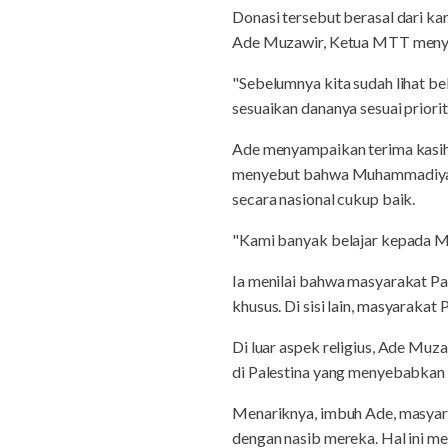
Donasi tersebut berasal dari k
Ade Muzawir, Ketua MTT menye
"Sebelumnya kita sudah lihat beb
sesuaikan dananya sesuai priori
Ade menyampaikan terima kasi
menyebut bahwa Muhammadiyah t
secara nasional cukup baik.
"Kami banyak belajar kepada 
Ia menilai bahwa masyarakat Pal
khusus. Di sisi lain, masyarakat
Di luar aspek religius, Ade Muz
di Palestina yang menyebabkan 
Menariknya, imbuh Ade, masyar
dengan nasib mereka. Hal ini me