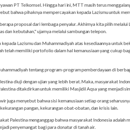
aryawan PT Telkomsel. Hingga hari ini, MTT masih terus menggalan
but bahwa pihaknya mempercayakan kepada Lazismu untuk menya
erapa proposal dari lembaga penyalur. Akhirnya kita pilih melalui 
tas dan kebutuhan," ujarnya melalui sambungan telepon.
h kepada Lazismu dan Muhammadiyah atas kesediaannya untuk bek
elah memiliki portofolio dalam hal kemanusiaan yang cukup bag
Muhammadiyah tentang program-program pemberdayaan di berbaga
estina diuji dengan ujian yang lebih berat. Maka, masyarakat Indon
 Palestina ditakdirkan untuk memiliki Masjidil Aqsa yang menjadi si
awir juga menyebut bahwa sisi kemanusiaan setiap orang seharusnya 
kekurangan pangan, kekurangan obat-obatan, dan krisis lain.
akat Palestina menganggap bahwa masyarakat Indonesia adalah ma
njadi penyemangat bagi para donatur di tanah air.