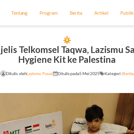
Tentang
Program
Berita
Artikel
Publik
elis Telkomsel Taqwa, Lazismu S
Hygiene Kit ke Palestina
Ditulis oleh
Lazismu Pusat
Ditulis pada
5 Mei 2025
Kategori :
Berita