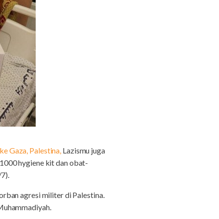
e Gaza, Palestina,
Lazismu juga
1000 hygiene kit dan obat-
7).
an agresi militer di Palestina.
t Muhammadiyah.