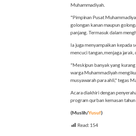
Muhammadiyah.
"Pimpinan Pusat Muhammadiyah
golongan kanan maupun golonga
panjang. Termasuk dalam mengha
Ia juga menyampaikan kepada se
mencuci tangan, menjaga jarak,
"Meskipun banyak yang kurang s
warga Muhammadiyah mengikuti a
musyawarah para ahli," tegas M
Acara diakhiri dengan penyera
program qurban kemasan tahun 
(Muslih/
Yusuf
)
Read:
154