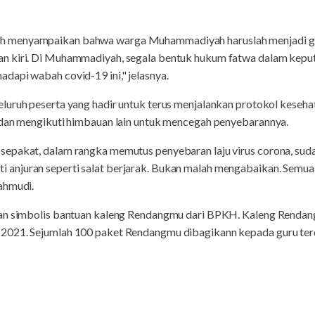
 menyampaikan bahwa warga Muhammadiyah haruslah menjadi go
n kiri. Di Muhammadiyah, segala bentuk hukum fatwa dalam keput
dapi wabah covid-19 ini," jelasnya.
luruh peserta yang hadir untuk terus menjalankan protokol keseh
 dan mengikuti himbauan lain untuk mencegah penyebarannya.
epakat, dalam rangka memutus penyebaran laju virus corona, suda
njuran seperti salat berjarak. Bukan malah mengabaikan. Semua i
ahmudi.
han simbolis bantuan kaleng Rendangmu dari BPKH. Kaleng Renda
2021. Sejumlah 100 paket Rendangmu dibagikann kepada guru te