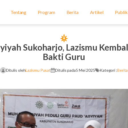
Tentang
Program
Berita
Artikel
Publik
yiyah Sukoharjo, Lazismu Kembal
Bakti Guru
Ditulis oleh
Lazismu Pusat
Ditulis pada
5 Mei 2025
Kategori :
Berita