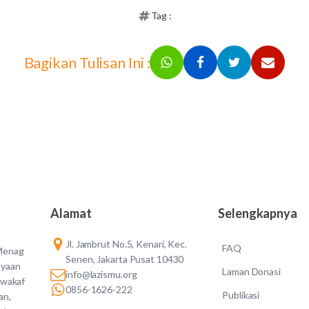
Tag :
Bagikan Tulisan Ini :
Alamat
Selengkapnya
Jl. Jambrut No.5, Kenari, Kec.
FAQ
 Menag
Senen, Jakarta Pusat 10430
ayaan
Laman Donasi
info@lazismu.org
 wakaf
0856-1626-222
Publikasi
an,