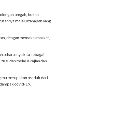
longan tengah, bukan
usannya melalui tahapan yang
atan, dengan memakai masker,
h seharusnya kita sebagai
tu sudah melalui kajian dan
ngmu merupakan produk dari
rdampak covid-19.