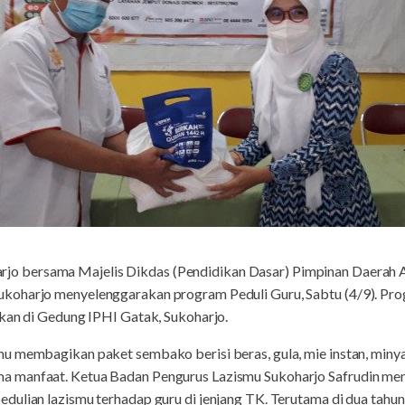
rjo bersama Majelis Dikdas (Pendidikan Dasar) Pimpinan Daerah 
koharjo menyelenggarakan program Peduli Guru, Sabtu (4/9). Pr
akan di Gedung IPHI Gatak, Sukoharjo.
u membagikan paket sembako berisi beras, gula, mie instan, miny
a manfaat. Ketua Badan Pengurus Lazismu Sukoharjo Safrudin m
dulian lazismu terhadap guru di jenjang TK. Terutama di dua tahu