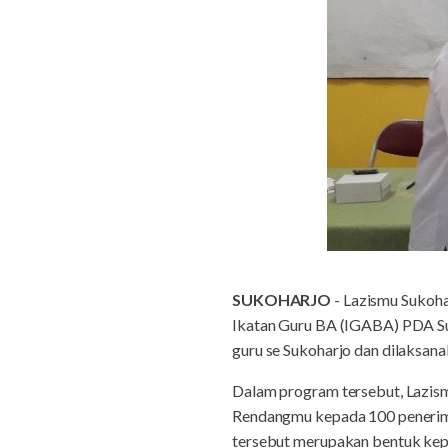
SUKOHARJO
- Lazismu Sukoha
Ikatan Guru BA (IGABA) PDA Su
guru se Sukoharjo dan dilaksan
Dalam program tersebut, Lazism
Rendangmu kepada 100 penerim
tersebut merupakan bentuk kepe