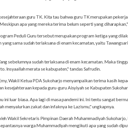
esejahteraan guru TK. Kita tau bahwa guru TK merupakan pekerjaa
 Meskipun apa yang mereka terima belum seperti yang diharapkan," 
ogram Peduli Guru tersebut merupakan program ketiga yang dilak
 yang sama sudah terlaksana di enam kecamatan, yaitu Tawangsari,
 Yang sebelumnya sudah terlaksana di enam kecamatan. Maka tinggal
o. Insyaallah merata se kabupaten," tandas Safrudin.
my, Wakil Ketua PDA Sukoharjo menyampaikan terima kasih kepa
n kesejahteraan kepada guru-guru Aisyiyah se Kabupaten Sukohar
 ini luar biasa. Apa lagi di masa pandemi ini. Ini tentu sangat ber
ah menyalurkan zakat dan infaknya ke Lazismu," ungkapnya.
ri oleh Wakil Sekretaris Pimpinan Daerah Muhammadiyah Sukoharj
epantasnya warga Muhammadiyah mengikuti apa yang sudah diput