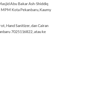
Masjid Abu Bakar Ash-Shiddiq
ti : MPM Kota Pekanbaru, Kaumy
t, Hand Sanitizer, dan Cairan
kanbaru 7025116822, atau ke