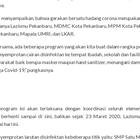
ya.
ini menyampaikan, bahwa gerakan bersatu hadang corona merupaka
aranya Lazismu Pekanbaru, MDMC Kota Pekanbaru, MPM Kota Peka
anbaru, Mapala UMRI, dan LKAR.
 bersama, ada beberapa program yang akan kita buat dalam rangka 
 penyemprotan cairan disinfektan ke tempat ibadah, sekolah dan fas
arakat baik berupa masker maupun hand sanitizer, menangani dam
ga Covid-19,” pungkasnya.
 program ini akan terlaksana dengan koordinasi seluruh elem
k berhenti sampai di sini, bahkan sejak 23 Maret 2020, Lazi
hari ini.
enyemprotan larutan disinfektan kebeberapa titik yaitu: SMP Sa