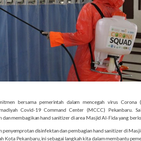
mitmen bersama pemerintah dalam mencegah virus Corona (
adiyah Covid-19 Command Center (MCCC) Pekanbaru. Sala
n dan membagikan hand sanitizer di area Masjid Al-Fida yang berlo
penyemprotan disinfektan dan pembagian hand sanitizer di Masjid
Kota Pekanbaru, ini sebagai langkah kita dalam membantu peme