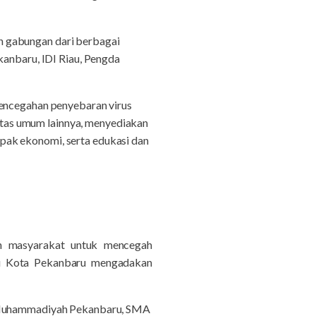
n gabungan dari berbagai
nbaru, IDI Riau, Pengda
pencegahan penyebaran virus
ilitas umum lainnya, menyediakan
pak ekonomi, serta edukasi dan
en masyarakat untuk mencegah
smu Kota Pekanbaru mengadakan
tu Muhammadiyah Pekanbaru, SMA