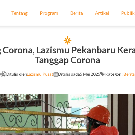
Tentang
Program
Berita
Artikel
Publik
 Corona, Lazismu Pekanbaru Ke
Tanggap Corona
Ditulis oleh
Lazismu Pusat
Ditulis pada
5 Mei 2025
Kategori :
Berita