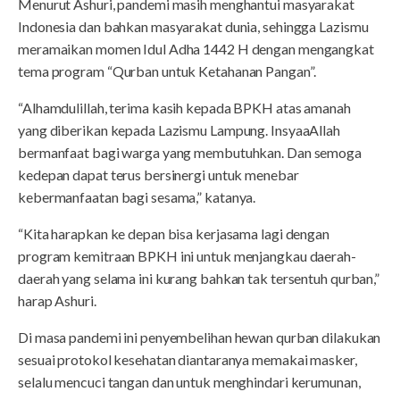
Menurut Ashuri, pandemi masih menghantui masyarakat
Indonesia dan bahkan masyarakat dunia, sehingga Lazismu
meramaikan momen Idul Adha 1442 H dengan mengangkat
tema program “Qurban untuk Ketahanan Pangan”.
“Alhamdulillah, terima kasih kepada BPKH atas amanah
yang diberikan kepada Lazismu Lampung. InsyaaAllah
bermanfaat bagi warga yang membutuhkan. Dan semoga
kedepan dapat terus bersinergi untuk menebar
kebermanfaatan bagi sesama,” katanya.
“Kita harapkan ke depan bisa kerjasama lagi dengan
program kemitraan BPKH ini untuk menjangkau daerah-
daerah yang selama ini kurang bahkan tak tersentuh qurban,”
harap Ashuri.
Di masa pandemi ini penyembelihan hewan qurban dilakukan
sesuai protokol kesehatan diantaranya memakai masker,
selalu mencuci tangan dan untuk menghindari kerumunan,