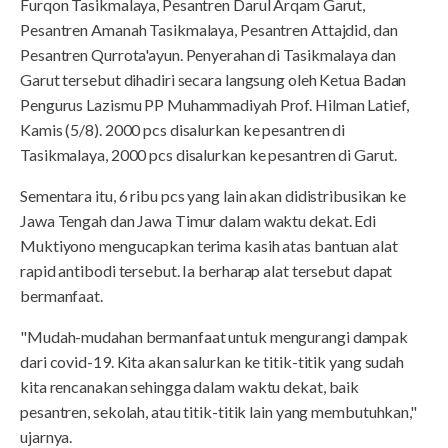
Furqon Tasikmalaya, Pesantren Darul Arqam Garut,
Pesantren Amanah Tasikmalaya, Pesantren Attajdid, dan
Pesantren Qurrota'ayun. Penyerahan di Tasikmalaya dan
Garut tersebut dihadiri secara langsung oleh Ketua Badan
Pengurus Lazismu PP Muhammadiyah Prof. Hilman Latief,
Kamis (5/8). 2000 pcs disalurkan ke pesantren di
Tasikmalaya, 2000 pcs disalurkan ke pesantren di Garut.
Sementara itu, 6 ribu pcs yang lain akan didistribusikan ke
Jawa Tengah dan Jawa Timur dalam waktu dekat. Edi
Muktiyono mengucapkan terima kasih atas bantuan alat
rapid antibodi tersebut. Ia berharap alat tersebut dapat
bermanfaat.
"Mudah-mudahan bermanfaat untuk mengurangi dampak
dari covid-19. Kita akan salurkan ke titik-titik yang sudah
kita rencanakan sehingga dalam waktu dekat, baik
pesantren, sekolah, atau titik-titik lain yang membutuhkan,"
ujarnya.