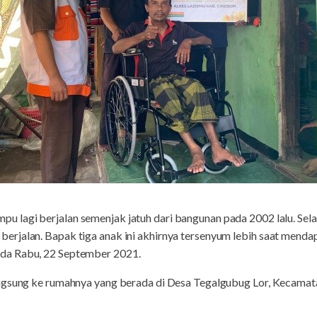
u lagi berjalan semenjak jatuh dari bangunan pada 2002 lalu. Selam
rjalan. Bapak tiga anak ini akhirnya tersenyum lebih saat mendap
da Rabu, 22 September 2021.
angsung ke rumahnya yang berada di Desa Tegalgubug Lor, Kecama