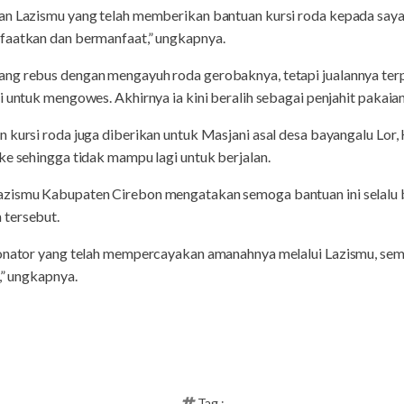
dan Lazismu yang telah memberikan bantuan kursi roda kepada say
faatkan dan bermanfaat,” ungkapnya.
ng rebus dengan mengayuh roda gerobaknya, tetapi jualannya ter
i untuk mengowes. Akhirnya ia kini beralih sebagai penjahit pakaian
n kursi roda juga diberikan untuk Masjani asal desa bayangalu Lo
ke sehingga tidak mampu lagi untuk berjalan.
azismu Kabupaten Cirebon mengatakan semoga bantuan ini selalu 
 tersebut.
donator yang telah mempercayakan amanahnya melalui Lazismu, sem
,” ungkapnya.
Tag :