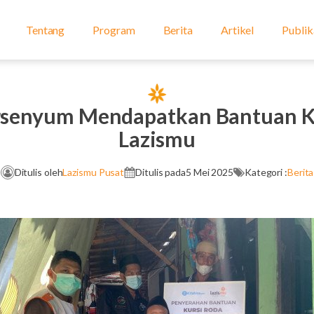
Tentang
Program
Berita
Artikel
Publik
senyum Mendapatkan Bantuan Ku
Lazismu
Ditulis oleh
Lazismu Pusat
Ditulis pada
5 Mei 2025
Kategori :
Berita