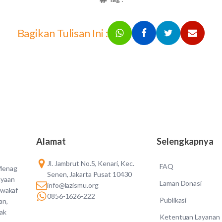
Bagikan Tulisan Ini :
Alamat
Selengkapnya
Jl. Jambrut No.5, Kenari, Kec.
FAQ
 Menag
Senen, Jakarta Pusat 10430
ayaan
Laman Donasi
info@lazismu.org
 wakaf
0856-1626-222
Publikasi
an,
dak
Ketentuan Layanan