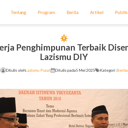
Tentang
Program
Berita
Artikel
Publik
erja Penghimpunan Terbaik Dis
Lazismu DIY
Ditulis oleh
Lazismu Pusat
Ditulis pada
5 Mei 2025
Kategori :
Berita