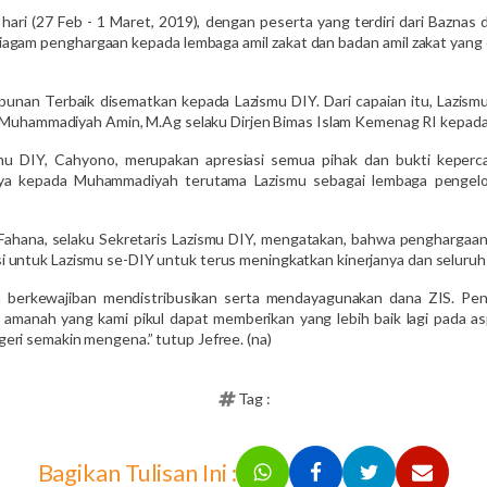
hari (27 Feb - 1 Maret, 2019), dengan peserta yang terdiri dari Baznas
am penghargaan kepada lembaga amil zakat dan badan amil zakat yang din
punan Terbaik disematkan kepada Lazismu DIY. Dari capaian itu, Lazi
 H. Muhammadiyah Amin, M.Ag selaku Dirjen Bimas Islam Kemenag RI kepad
mu DIY, Cahyono, merupakan apresiasi semua pihak dan bukti keperc
ya kepada Muhammadiyah terutama Lazismu sebagai lembaga pengelola
e Fahana, selaku Sekretaris Lazismu DIY, mengatakan, bahwa penghargaa
 untuk Lazismu se-DIY untuk terus meningkatkan kinerjanya dan seluruh 
a berkewajiban mendistribusikan serta mendayagunakan dana ZIS. Pen
manah yang kami pikul dapat memberikan yang lebih baik lagi pada as
eri semakin mengena.” tutup Jefree. (na)
Tag :
Bagikan Tulisan Ini :