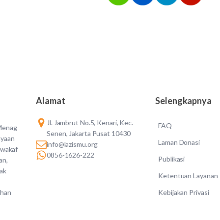
Alamat
Selengkapnya
Jl. Jambrut No.5, Kenari, Kec.
FAQ
 Menag
Senen, Jakarta Pusat 10430
ayaan
Laman Donasi
info@lazismu.org
 wakaf
0856-1626-222
Publikasi
an,
dak
Ketentuan Layanan
Kebijakan Privasi
ahan