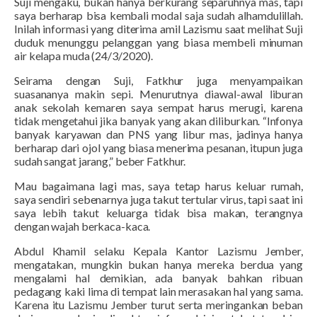
Suji mengaku, bukan hanya berkurang separuhnya mas, tapi
saya berharap bisa kembali modal saja sudah alhamdulillah.
Inilah informasi yang diterima amil Lazismu saat melihat Suji
duduk menunggu pelanggan yang biasa membeli minuman
air kelapa muda (24/3/2020).
Seirama dengan Suji, Fatkhur juga menyampaikan
suasananya makin sepi. Menurutnya diawal-awal liburan
anak sekolah kemaren saya sempat harus merugi, karena
tidak mengetahui jika banyak yang akan diliburkan. “Infonya
banyak karyawan dan PNS yang libur mas, jadinya hanya
berharap dari ojol yang biasa menerima pesanan, itupun juga
sudah sangat jarang,” beber Fatkhur.
Mau bagaimana lagi mas, saya tetap harus keluar rumah,
saya sendiri sebenarnya juga takut tertular virus, tapi saat ini
saya lebih takut keluarga tidak bisa makan, terangnya
dengan wajah berkaca-kaca.
Abdul Khamil selaku Kepala Kantor Lazismu Jember,
mengatakan, mungkin bukan hanya mereka berdua yang
mengalami hal demikian, ada banyak bahkan ribuan
pedagang kaki lima di tempat lain merasakan hal yang sama.
Karena itu Lazismu Jember turut serta meringankan beban