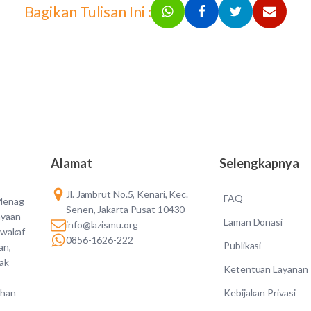
Bagikan Tulisan Ini :
Alamat
Selengkapnya
Jl. Jambrut No.5, Kenari, Kec.
FAQ
 Menag
Senen, Jakarta Pusat 10430
ayaan
Laman Donasi
info@lazismu.org
 wakaf
0856-1626-222
Publikasi
an,
dak
Ketentuan Layanan
Kebijakan Privasi
ahan