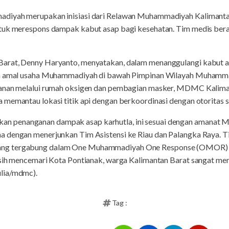
adiyah merupakan inisiasi dari Relawan Muhammadiyah Kaliman
tuk merespons dampak kabut asap bagi kesehatan. Tim medis bera
rat, Denny Haryanto, menyatakan, dalam menanggulangi kabut asa
dan amal usaha Muhammadiyah di bawah Pimpinan Wilayah Muham
ayanan melalui rumah oksigen dan pembagian masker, MDMC Kali
 memantau lokasi titik api dengan berkoordinasi dengan otoritas 
n penanganan dampak asap karhutla, ini sesuai dengan aman
 dengan menerjunkan Tim Asistensi ke Riau dan Palangka Raya. T
ng tergabung dalam One Muhammadiyah One Response (OMOR) di
masih mencemari Kota Pontianak, warga Kalimantan Barat sangat 
lia/mdmc).
Tag :