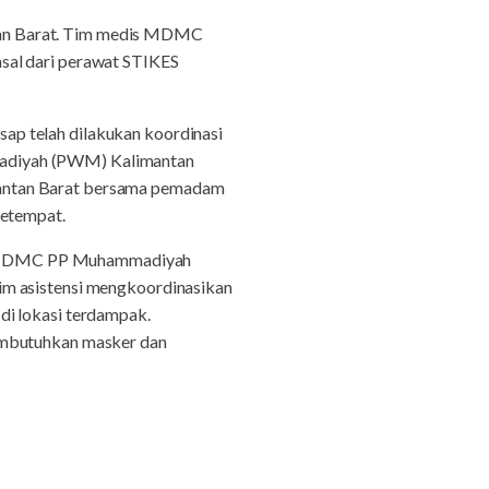
tan Barat. Tim medis MDMC
sal dari perawat STIKES
p telah dilakukan koordinasi
madiyah (PWM) Kalimantan
mantan Barat bersama pemadam
setempat.
at MDMC PP Muhammadiyah
im asistensi mengkoordinasikan
 lokasi terdampak.
membutuhkan masker dan