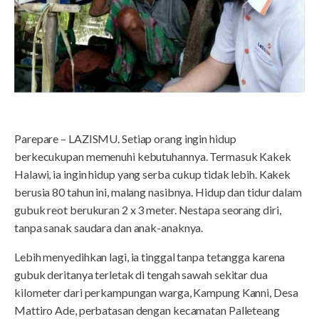
Parepare – LAZISMU. Setiap orang ingin hidup
berkecukupan memenuhi kebutuhannya. Termasuk Kakek
Halawi, ia ingin hidup yang serba cukup tidak lebih. Kakek
berusia 80 tahun ini, malang nasibnya. Hidup dan tidur dalam
gubuk reot berukuran 2 x 3 meter. Nestapa seorang diri,
tanpa sanak saudara dan anak-anaknya.
Lebih menyedihkan lagi, ia tinggal tanpa tetangga karena
gubuk deritanya terletak di tengah sawah sekitar dua
kilometer dari perkampungan warga, Kampung Kanni, Desa
Mattiro Ade, perbatasan dengan kecamatan Palleteang