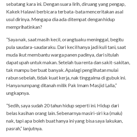
sebatang kara ini. Dengan suara lirih, diruang yang pengap,
Kakek Halawi berbicara terbata-bata menceritakan asal
usul dirinya. Mengapa dia ada ditempat dengan hidup
memprihatinkan?
”Saya nak, saat masih kecil, orangtuaku meninggal, begitu
pula saudara-saudaraku. Dari kecil hanya jadi kuli tani, saat
muda ikut membantu warga panen padinya, dari situlah
dapat upah untuk makan. Setelah tua renta dan sakit-sakitan,
tak mampu berbuat banyak. Apalagi penglihatan mulai
rabun sebelah, tidak kuat kerja, nak tinggalma di gubuk ini.
Hanya numpang ditanah milik Pak Imam Masjid Lalla,”
ungkapnya.
”Sedih, saya sudah 20 tahun hidup seperti ini. Hidup dari
belas kasihan orang lain. Sebenarnya masiri-siri ka (malu)
nak, tapi apa boleh buat hanya ini yang bisa saya lakukan,
pasrah,” lanjutnya.