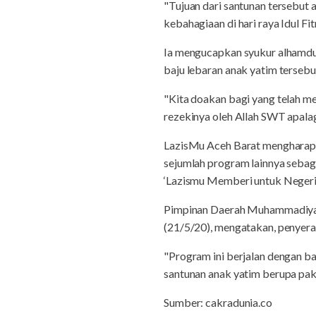
"Tujuan dari santunan tersebut 
kebahagiaan di hari raya Idul Fit
Ia mengucapkan syukur alhamdul
baju lebaran anak yatim terseb
"Kita doakan bagi yang telah 
rezekinya oleh Allah SWT apalag
LazisMu Aceh Barat mengharap
sejumlah program lainnya seba
‘Lazismu Memberi untuk Negeri
Pimpinan Daerah Muhammadiyah 
(21/5/20), mengatakan, penyera
"Program ini berjalan dengan 
santunan anak yatim berupa pak
Sumber: cakradunia.co