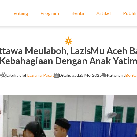
Tentang
Program
Berita
Artikel
Publik
ttawa Meulaboh, LazisMu Aceh B
Kebahagiaan Dengan Anak Yati
Ditulis oleh
Lazismu Pusat
Ditulis pada
5 Mei 2025
Kategori :
Berita