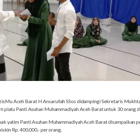
zisMu Aceh Barat H Ansarullah SSos didampingi Sekretaris Mukhta
im piatu Panti Asuhan Muhammadiyah Aceh Barat untuk 30 orang
nak yatim Panti Asuhan Muhammadiyah Aceh Barat disampaikan pe
iskin Rp. 400.000,- per orang.