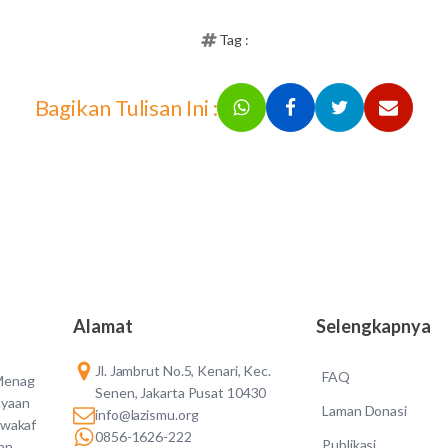
Tag :
Bagikan Tulisan Ini :
Alamat
Selengkapnya
Jl. Jambrut No.5, Kenari, Kec.
FAQ
 Menag
Senen, Jakarta Pusat 10430
ayaan
Laman Donasi
info@lazismu.org
 wakaf
0856-1626-222
Publikasi
an,