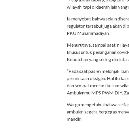
wilayah, tapi di daerah lain yan
Ia menyebut bahwa selain dis
regulator tersebut juga akan d
PKU Muhammadiyah.
Menurutnya, sampai saat ini la
khusus untuk penanganan covid-
Kebutuhan yang sering diminta o
“Pada saat pasien melonjak, ba
permintaan oksigen. Hal itu ka
dan sempat mencari ke luar wila
Ambulanmu MPS PWM DIY, Zaina
Warga mengetahui bahwa setiap
ambulan segera bergegas menya
mandiri.