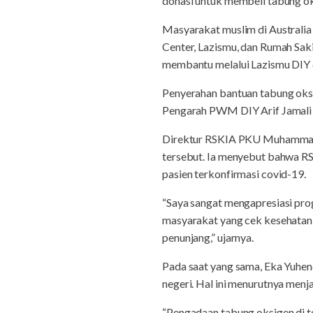
donasi untuk membeli tabung ok
Masyarakat muslim di Austral
Center, Lazismu, dan Rumah Sa
membantu melalui Lazismu DIY
Penyerahan bantuan tabung oks
Pengarah PWM DIY Arif Jamali 
Direktur RSKIA PKU Muhammadiy
tersebut. Ia menyebut bahwa 
pasien terkonfirmasi covid-19.
“Saya sangat mengapresiasi pro
masyarakat yang cek kesehatan di
penunjang,” ujarnya.
Pada saat yang sama, Eka Yuhe
negeri. Hal ini menurutnya men
“Pengadaan tabung oksigen di te