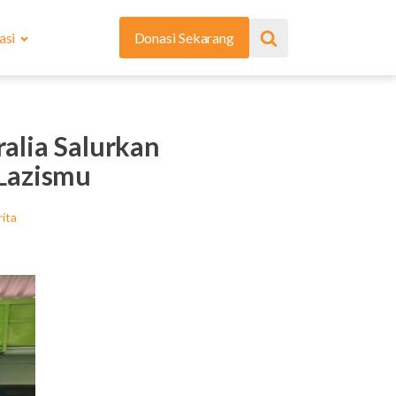
asi
Donasi Sekarang
alia Salurkan
 Lazismu
ita