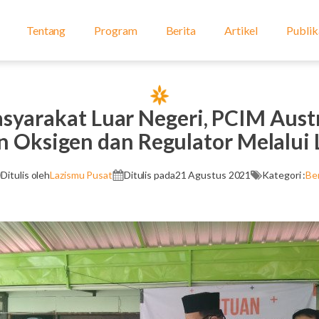
Tentang
Program
Berita
Artikel
Publik
syarakat Luar Negeri, PCIM Austr
 Oksigen dan Regulator Melalui
Ditulis oleh
Lazismu Pusat
Ditulis pada
21 Agustus 2021
Kategori :
Ber