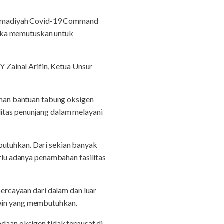
ammadiyah Covid-19 Command
reka memutuskan untuk
Zainal Arifin, Ketua Unsur
han bantuan tabung oksigen
tas penunjang dalam melayani
butuhkan. Dari sekian banyak
erlu adanya penambahan fasilitas
rcayaan dari dalam dan luar
lain yang membutuhkan.
adaan oksigen tidak terpusat di