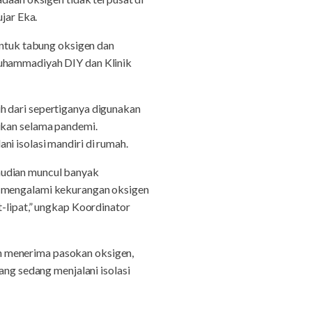
jar Eka.
tuk tabung oksigen dan
Muhammadiyah DIY dan Klinik
h dari sepertiganya digunakan
ukan selama pandemi.
i isolasi mandiri di rumah.
mudian muncul banyak
a mengalami kekurangan oksigen
t-lipat,” ungkap Koordinator
h menerima pasokan oksigen,
g sedang menjalani isolasi