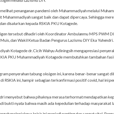
sigen melalui Lazismu DIY.
ia melihat penanganan pandemi oleh Muhammadiyah melalui Muh
kit Muhammadiyah sangat baik dan dapat dipercaya. Sehingga me
 dan disalurkan kepada RSKIA PKU Kotagede.
igen tersebut dihadiri oleh Koordinator Ambulanmu MPS PWM DIY 
Muis, dan Wakil Ketua Badan Pengurus Lazismu DIY Eka Yuhendri.
ah Kotagede dr. Cicih Wahyu Adiningsih mengapresiasi penyera
RSKIA PKU Muhammadiyah Kotagede membutuhkan tambahan fasili
gram penyerahan tabung oksigen ini, karena benar-benar sangat di
 RSKIA ini, hampir sebagian terkonfirmasi positif covid, hal ini p
ndri menyebut bahwa pihaknya merasa terhormat mendapatkan kepe
jadi bukti nyata bahwa masih ada kepedulian terhadap masyarakat 
ngah melonjaknya krisis ini menjadi penting dan sangat vital. Peng