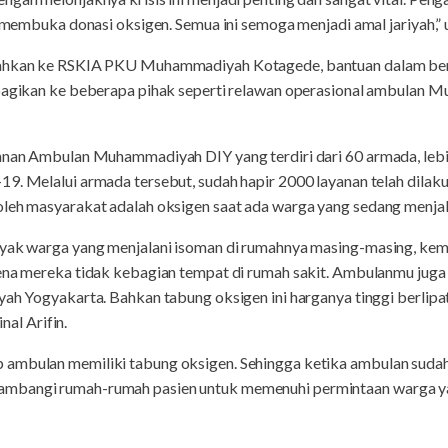
g membuka donasi oksigen. Semua ini semoga menjadi amal jariyah,” u
erahkan ke RSKIA PKU Muhammadiyah Kotagede, bantuan dalam ben
ibagikan ke beberapa pihak seperti relawan operasional ambulan 
yanan Ambulan Muhammadiyah DIY yang terdiri dari 60 armada, lebi
19. Melalui armada tersebut, sudah hapir 2000 layanan telah dilak
leh masyarakat adalah oksigen saat ada warga yang sedang menjalan
nyak warga yang menjalani isoman di rumahnya masing-masing, ke
rena mereka tidak kebagian tempat di rumah sakit. Ambulanmu jug
yah Yogyakarta. Bahkan tabung oksigen ini harganya tinggi berlipa
l Arifin.
 ambulan memiliki tabung oksigen. Sehingga ketika ambulan suda
mbangi rumah-rumah pasien untuk memenuhi permintaan warga yan