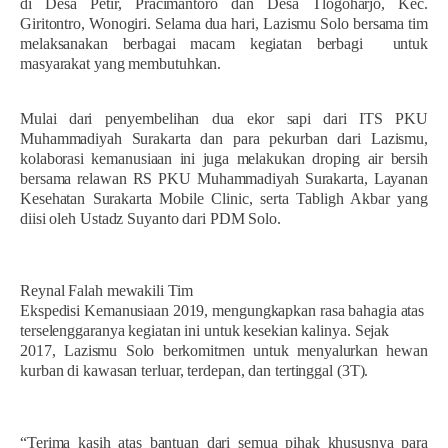
di Desa Petir, Pracimantoro dan Desa Tlogoharjo, Kec.
Giritontro, Wonogiri. Selama dua hari, Lazismu Solo bersama tim
melaksanakan berbagai macam kegiatan berbagi
untuk
masyarakat
yang membutuhkan
.
Mulai dari penyembelihan
dua ekor s
api dari ITS PKU
Muhammadiyah Surakarta dan
para pekurban
dari Lazismu,
kolaborasi kemanusiaan ini juga melakukan
droping air bersih
bersama
r
elawan RS PKU Muhammadiyah Surakarta, Layanan
Kesehatan Surakarta Mobile Clinic, serta Tabligh Akbar yang
diisi oleh Ustadz Suyanto dari PDM Solo.
Reynal Falah
mewakili Tim
Ekspedisi Kemanusiaan 2019
, mengungkapkan rasa bahagia
atas
terselenggaranya kegiatan ini untuk kesekian kalinya.
Sejak
2017, Lazismu Solo berkomitmen untuk menyalurkan hewan
kurban
di kawasan
terluar, terdepan, dan tertinggal
(3T)
.
“Terima kasih atas bantuan dari semua pihak khususnya
para