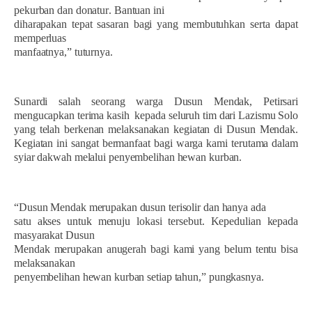
pekurban dan donatur
.
Bantuan ini
diharapakan tepat sasaran bagi yang membutuhkan serta
dapat
memperluas
manfaat
nya,” tutur
nya.
Sunardi
salah seorang w
arga Dusun Mendak, Petirsari
mengucapkan terima kasih kepada seluruh tim dari Lazismu Solo
yang telah berkenan melaksanakan kegiatan di Dusun Mendak.
Kegiatan ini sangat bermanfaat bagi warga kami terutama dalam
syiar dakwah
melalui penyembelihan hewan kurban.
“Dusun Mendak merupakan dusun terisolir dan hanya ada
satu akses untuk menuju lokasi tersebut. Kepedulian kepada
masyarakat Dusun
Mendak merupakan anugerah bagi kami yang belum tentu bisa
melaksanakan
penyembelihan hewan kurban setiap tahun,”
pungkasnya
.