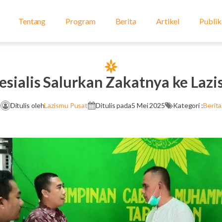
Tentang
Program
Berita
Artikel
Publik
esialis Salurkan Zakatnya ke Laz
Ditulis oleh
Lazismu Pusat
Ditulis pada
5 Mei 2025
Kategori :
Berita