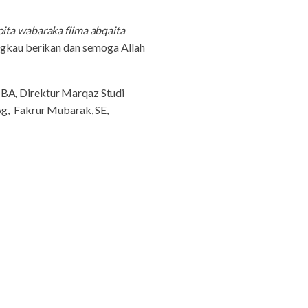
oita wabaraka fiima abqaita
ngkau berikan dan semoga Allah
 BA, Direktur Marqaz Studi
Ag, Fakrur Mubarak, SE,