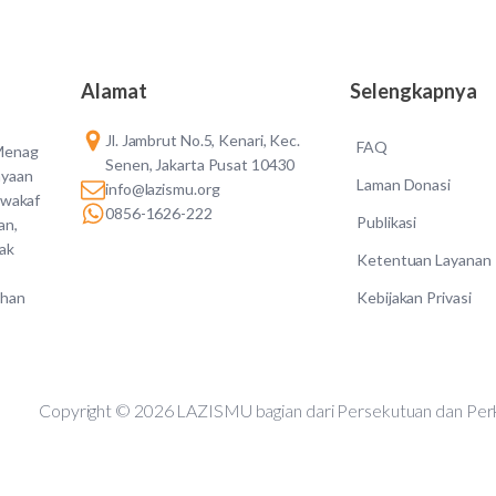
Alamat
Selengkapnya
Jl. Jambrut No.5, Kenari, Kec.
FAQ
 Menag
Senen, Jakarta Pusat 10430
ayaan
Laman Donasi
info@lazismu.org
 wakaf
0856-1626-222
Publikasi
an,
dak
Ketentuan Layanan
Kebijakan Privasi
ahan
Copyright © 2026 LAZISMU bagian dari Persekutuan d