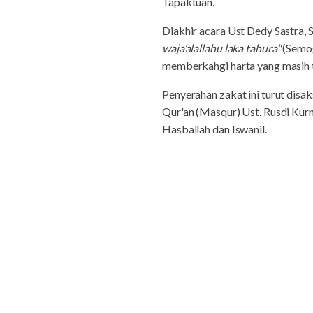
Tapaktuan.
Diakhir acara Ust Dedy Sastra,
waja’alallahu laka tahura"
(Semog
memberkahgi harta yang masih te
Penyerahan zakat ini turut disa
Qur'an (Masqur) Ust. Rusdi Kurn
Hasballah dan Iswanil.