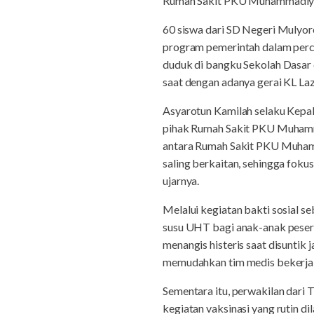
Rumah Sakit PKU Muhammadiyah
60 siswa dari SD Negeri Mulyor
program pemerintah dalam perce
duduk di bangku Sekolah Dasar d
saat dengan adanya gerai KL 
Asyarotun Kamilah selaku Kepa
pihak Rumah Sakit PKU Muhamma
antara Rumah Sakit PKU Muham
saling berkaitan, sehingga foku
ujarnya.
Melalui kegiatan bakti sosial
susu UHT bagi anak-anak pesert
menangis histeris saat disuntik
memudahkan tim medis bekerja da
Sementara itu, perwakilan dari
kegiatan vaksinasi yang rutin 