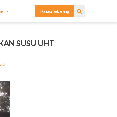
asi
Donasi Sekarang
IKAN SUSU UHT
erah