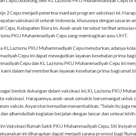
 Cepu, didukung oleh KL Lazismu PKU Muhammadiyah Cepu di SD
ejo 2 Cepu menjadi penerima manfaat program vaksinasi ini. Har
patan vaksinasi di seluruh Indonesia, khususnya dengan sasaran an
i Cepu, Kabupaten Blora ini. Anak-anak tersebut terlihat antusias
Lazismu PKU Muhammadiyah Cepu yang membagikan susu UHT.
la KL Lazismu PKU Muhammadiyah Cepu menuturkan, adanya kolab
diyah Cepu ini dapat mewujudkan layanan kesehatan prima bagi u
madiyah Cepu dan KL Lazismu PKU Muhammadiyah Cepu ini menja
s kami dalam hal memberikan layanan kesehatan prima bagi umat bi
 sebagai bentuk dukungan dalam vaksinasi ini, KL Lazismu PKU M
a vaksinasi. Harapannya, anak-anak semakin bersemangat untuk d
 jarum vaksin. Asyarotun kemudian menambahkan, "Selain itu juga m
n alhamdulilah kegiatan berjalan dengan lancar dan selesai lebih 
 Tim Vaksinasi Rumah Sakit PKU Muhammadiyah Cepu, Siti Insiyah 
dilaksanakan ini diharapkan dapat menjadi sarana promosi bagi 