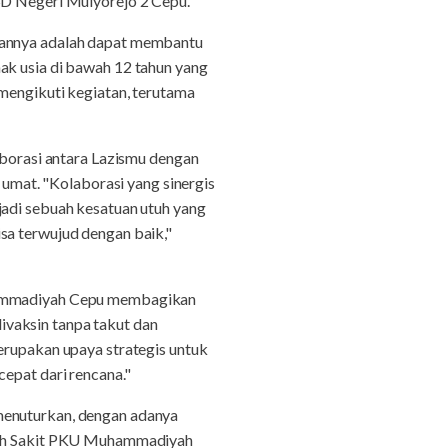
 Negeri Mulyorejo 2 Cepu.
apannya adalah dapat membantu
ak usia di bawah 12 tahun yang
 mengikuti kegiatan, terutama
orasi antara Lazismu dengan
mat. "Kolaborasi yang sinergis
di sebuah kesatuan utuh yang
sa terwujud dengan baik,"
uhammadiyah Cepu membagikan
ivaksin tanpa takut dan
erupakan upaya strategis untuk
cepat dari rencana."
menuturkan, dengan adanya
Rumah Sakit PKU Muhammadiyah