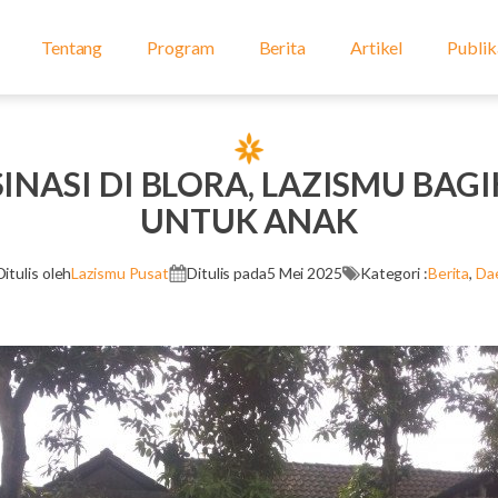
Tentang
Program
Berita
Artikel
Publik
NASI DI BLORA, LAZISMU BAG
UNTUK ANAK
Ditulis oleh
Lazismu Pusat
Ditulis pada
5 Mei 2025
Kategori :
Berita
,
Da