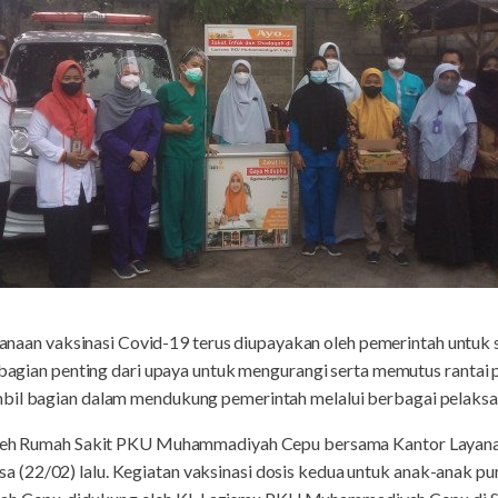
anaan vaksinasi Covid-19 terus diupayakan oleh pemerintah untuk s
i bagian penting dari upaya untuk mengurangi serta memutus rantai
bil bagian dalam mendukung pemerintah melalui berbagai pelaksa
 oleh Rumah Sakit PKU Muhammadiyah Cepu bersama Kantor Layan
(22/02) lalu. Kegiatan vaksinasi dosis kedua untuk anak-anak pun