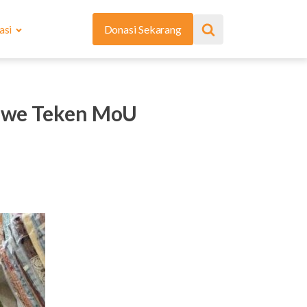
asi
Donasi Sekarang
awe Teken MoU