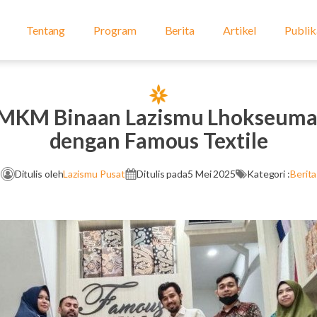
Tentang
Program
Berita
Artikel
Publik
UMKM Binaan Lazismu Lhokseum
dengan Famous Textile
Ditulis oleh
Lazismu Pusat
Ditulis pada
5 Mei 2025
Kategori :
Berita