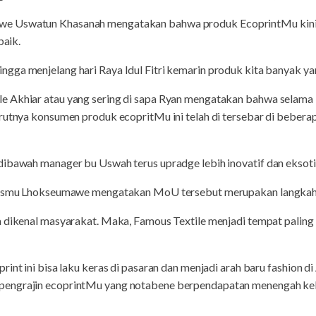
e Uswatun Khasanah mengatakan bahwa produk EcoprintMu kini t
baik.
ga menjelang hari Raya Idul Fitri kemarin produk kita banyak yan
 Akhiar atau yang sering di sapa Ryan mengatakan bahwa selama i
urutnya konsumen produk ecopritMu ini telah di tersebar di bebera
dibawah manager bu Uswah terus upradge lebih inovatif dan eksoti
azismu Lhokseumawe mengatakan MoU tersebut merupakan langkah
a dikenal masyarakat. Maka, Famous Textile menjadi tempat palin
int ini bisa laku keras di pasaran dan menjadi arah baru fashion di 
engrajin ecoprintMu yang notabene berpendapatan menengah keb