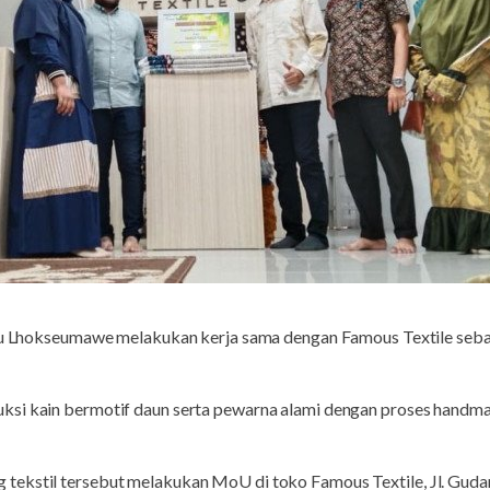
 Lhokseumawe melakukan kerja sama dengan Famous Textile sebag
ksi kain bermotif daun serta pewarna alami dengan proses handma
ekstil tersebut melakukan MoU di toko Famous Textile, Jl. Gudan