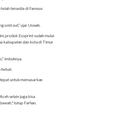
elah tersedia di Famous
g sold out,” ujar Uswah.
ni, produk Ecoprint sudah mulai
pa kabupaten dan kota di Timur
s," imbuhnya.
 hebat.
g tepat untuk memasarkan
Aceh selain juga bisa
awah," tutup Farhan.