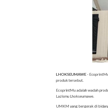
LHOKSEUMAWE
- EcoprintMu
produk tersebut.
EcoprintMu adalah wadah produ
Lazismu Lhokseumawe.
UMKM yang bergerak di bidang t