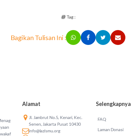
Tag :
Bagikan Tulisan Ini :
Alamat
Selengkapnya
Jl. Jambrut No.5, Kenari, Kec.
FAQ
 Menag
Senen, Jakarta Pusat 10430
ayaan
Laman Donasi
info@lazismu.org
 wakaf