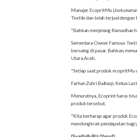
Manajer EcopritMu Lhokseumaw
Textile dan telah terjual dengan 
"Bahkan menjelang Ramadhan hing
Sementara Owner Famous Textile
bersaing di pasar. Bahkan, men
Utara Aceh.
"Setiap saat produk ecopritMu 
Farhan Zuhri Baihaqi, Ketua L
Menurutnya, Ecoprint harus bis
produk tersebut.
"Kita berharap agar produk Ecopr
mendongkrak pendapatan bagi p
(Syaifulh/Riz/Yusuf)