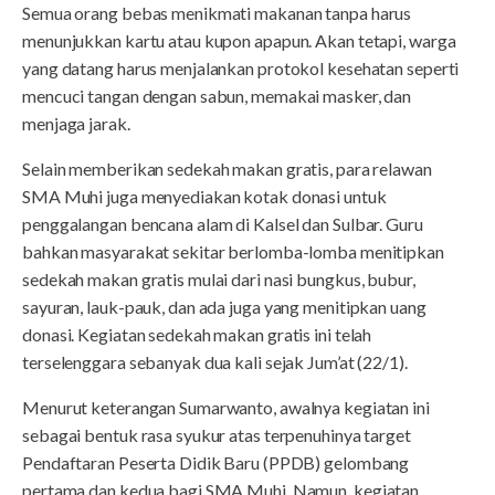
Semua orang bebas menikmati makanan tanpa harus
menunjukkan kartu atau kupon apapun. Akan tetapi, warga
yang datang harus menjalankan protokol kesehatan seperti
mencuci tangan dengan sabun, memakai masker, dan
menjaga jarak.
Selain memberikan sedekah makan gratis, para relawan
SMA Muhi juga menyediakan kotak donasi untuk
penggalangan bencana alam di Kalsel dan Sulbar. Guru
bahkan masyarakat sekitar berlomba-lomba menitipkan
sedekah makan gratis mulai dari nasi bungkus, bubur,
sayuran, lauk-pauk, dan ada juga yang menitipkan uang
donasi. Kegiatan sedekah makan gratis ini telah
terselenggara sebanyak dua kali sejak Jum’at (22/1).
Menurut keterangan Sumarwanto, awalnya kegiatan ini
sebagai bentuk rasa syukur atas terpenuhinya target
Pendaftaran Peserta Didik Baru (PPDB) gelombang
pertama dan kedua bagi SMA Muhi. Namun, kegiatan