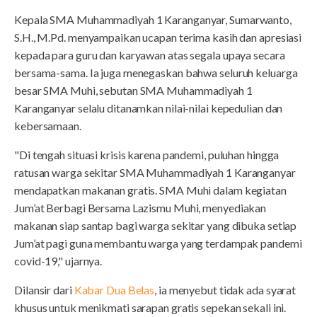
Kepala SMA Muhammadiyah 1 Karanganyar, Sumarwanto,
S.H., M.Pd. menyampaikan ucapan terima kasih dan apresiasi
kepada para guru dan karyawan atas segala upaya secara
bersama-sama. Ia juga menegaskan bahwa seluruh keluarga
besar SMA Muhi, sebutan SMA Muhammadiyah 1
Karanganyar selalu ditanamkan nilai-nilai kepedulian dan
kebersamaan.
"Di tengah situasi krisis karena pandemi, puluhan hingga
ratusan warga sekitar SMA Muhammadiyah 1 Karanganyar
mendapatkan makanan gratis. SMA Muhi dalam kegiatan
Jum’at Berbagi Bersama Lazismu Muhi, menyediakan
makanan siap santap bagi warga sekitar yang dibuka setiap
Jum’at pagi guna membantu warga yang terdampak pandemi
covid-19," ujarnya.
Dilansir dari
Kabar Dua Belas
, ia menyebut tidak ada syarat
khusus untuk menikmati sarapan gratis sepekan sekali ini.