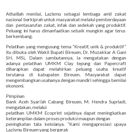
Athaillah menilai, Lazismu sebagai lembaga amil zakat
nasional berkiprah untuk masyarakat melalui pemberdayaan
dan
pentasarufan zakat, infak dan sedekah yang produktif.
Peluang ini harus dimanfaatkan sebaik mungkin agar terus
berkembang.
Pelatihan
yang
mengusung tema “Kreatif, unik & produktif”
itu
dibuka oleh Wakil Bupati Bireuen, Dr. Muzakkar A Gani
SH, MSi,.
D
alam
sambutannya, Ia mengatakan
dengan
adanya pelatihan UMKM Clay tepung dan Papercraft
diharapkan dapat melahirkan peluang usaha kreatif
terutama
di kabupaten Bireuen.
M
asyarakat dapat
mengembangkan usahanya
dengan mandiri
sehingga
bernilai
ekonomi.
Pimpinan
Bank Aceh Syari’ah Cabang Bireuen, M. Hendra Supriadi
,
mengatakan,
melalui
pelatihan UMKM Ecoprint
sejatinya
dapat meningkatkan
keterampilan dalam proses produksi maupun dengan
peningkatan
tata kelolanya
.
“
Kami
mengapresiasi
upaya
Lazismu Bireuen yang
bergerak