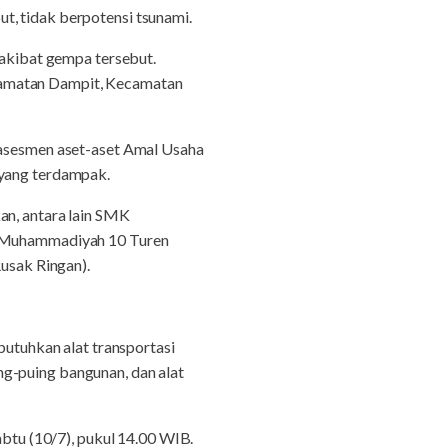
t, tidak berpotensi tsunami.
kibat gempa tersebut.
camatan Dampit, Kecamatan
sesmen aset-aset Amal Usaha
yang terdampak.
, antara lain SMK
 Muhammadiyah 10 Turen
usak Ringan).
tuhkan alat transportasi
ng-puing bangunan, dan alat
tu (10/7), pukul 14.00 WIB.