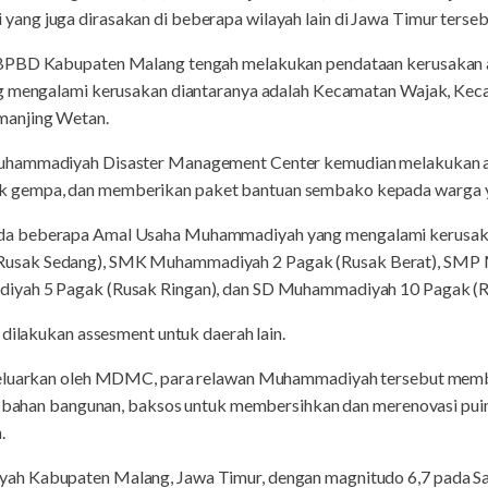
ng juga dirasakan di beberapa wilayah lain di Jawa Timur tersebu
 BPBD Kabupaten Malang tengah melakukan pendataan kerusakan a
ng mengalami kerusakan diantaranya adalah Kecamatan Wajak, Ke
manjing Wetan.
uhammadiyah Disaster Management Center kemudian melakukan a
 gempa, dan memberikan paket bantuan sembako kepada warga 
a beberapa Amal Usaha Muhammadiyah yang mengalami kerusakan
usak Sedang), SMK Muhammadiyah 2 Pagak (Rusak Berat), SMP
iyah 5 Pagak (Rusak Ringan), dan SD Muhammadiyah 10 Pagak (R
 dilakukan assesment untuk daerah lain.
keluarkan oleh MDMC, para relawan Muhammadiyah tersebut membu
i, bahan bangunan, baksos untuk membersihkan dan merenovasi pui
.
h Kabupaten Malang, Jawa Timur, dengan magnitudo 6,7 pada Sab