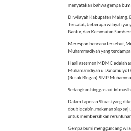
menyatakan bahwa gempa bumi ya
Di wilayah Kabupaten Malang,
Tercatat, beberapa wilayah ya
Bantur, dan Kecamatan Sumber
Merespon bencana tersebut, M
Muhammadiyah yang terdampak
Hasil asesmen MDMC adalah ad
Muhamamdiyah 6 Donomulyo (R
(Rusak Ringan), SMP Muhammad
Sedangkan hingga saat ini masih
Dalam Laporan Situasi yang di
double cabin, makanan siap saj
untuk membersihkan reruntuhan
Gempa bumi mengguncang wilaya