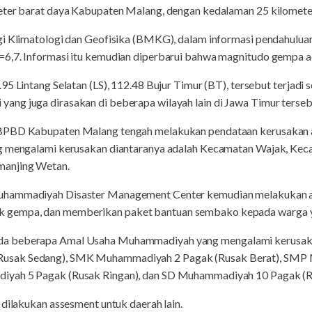
eter barat daya Kabupaten Malang, dengan kedalaman 25 kilomete
ogi Klimatologi dan Geofisika (BMKG), dalam informasi pendahul
=6,7. Informasi itu kemudian diperbarui bahwa magnitudo gempa 
95 Lintang Selatan (LS), 112.48 Bujur Timur (BT), tersebut terjad
ng juga dirasakan di beberapa wilayah lain di Jawa Timur tersebu
 BPBD Kabupaten Malang tengah melakukan pendataan kerusakan a
ng mengalami kerusakan diantaranya adalah Kecamatan Wajak, Ke
manjing Wetan.
uhammadiyah Disaster Management Center kemudian melakukan a
 gempa, dan memberikan paket bantuan sembako kepada warga 
a beberapa Amal Usaha Muhammadiyah yang mengalami kerusakan
usak Sedang), SMK Muhammadiyah 2 Pagak (Rusak Berat), SMP
iyah 5 Pagak (Rusak Ringan), dan SD Muhammadiyah 10 Pagak (R
 dilakukan assesment untuk daerah lain.