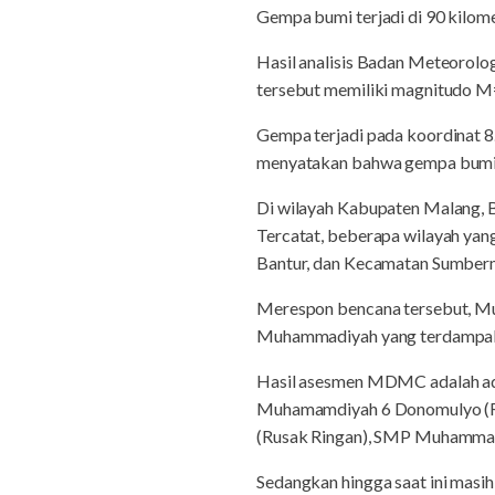
Gempa bumi terjadi di 90 kilom
Hasil analisis Badan Meteorol
tersebut memiliki magnitudo M
Gempa terjadi pada koordinat 8.
menyatakan bahwa gempa bumi ya
Di wilayah Kabupaten Malang,
Tercatat, beberapa wilayah ya
Bantur, dan Kecamatan Sumber
Merespon bencana tersebut, M
Muhammadiyah yang terdampak
Hasil asesmen MDMC adalah ad
Muhamamdiyah 6 Donomulyo (R
(Rusak Ringan), SMP Muhammad
Sedangkan hingga saat ini masih