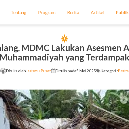
Tentang
Program
Berita
Artikel
Publik
lang, MDMC Lakukan Asesmen A
Muhammadiyah yang Terdampa
Ditulis oleh
Lazismu Pusat
Ditulis pada
5 Mei 2025
Kategori :
Berita