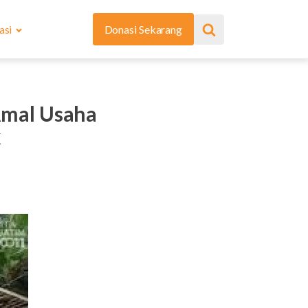
asi
Donasi Sekarang
mal Usaha
k