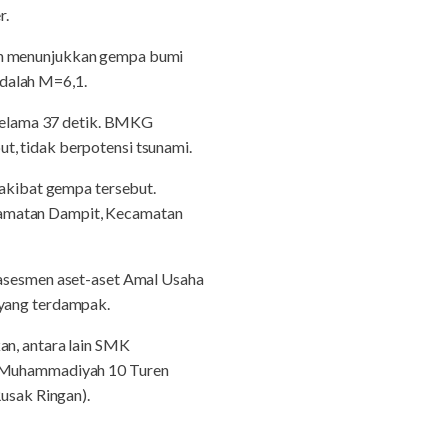
r.
uan menunjukkan gempa bumi
adalah M=6,1.
i selama 37 detik. BMKG
t, tidak berpotensi tsunami.
kibat gempa tersebut.
camatan Dampit, Kecamatan
sesmen aset-aset Amal Usaha
yang terdampak.
, antara lain SMK
 Muhammadiyah 10 Turen
usak Ringan).