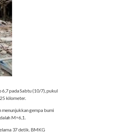
,7 pada Sabtu (10/7), pukul
25 kilometer.
uan menunjukkan gempa bumi
adalah M=6,1.
i selama 37 detik. BMKG