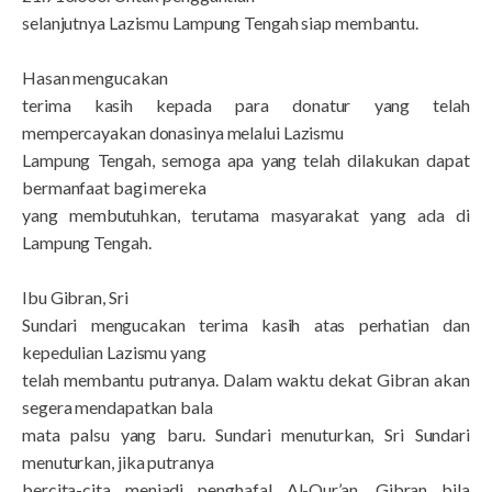
selanjutnya Lazismu Lampung Tengah siap membantu.
Hasan mengucakan
terima kasih kepada para donatur yang telah
mempercayakan donasinya melalui Lazismu
Lampung Tengah, semoga apa yang telah dilakukan dapat
bermanfaat bagi mereka
yang membutuhkan, terutama masyarakat yang ada di
Lampung Tengah.
Ibu Gibran, Sri
Sundari mengucakan terima kasih atas perhatian dan
kepedulian Lazismu yang
telah membantu putranya. Dalam waktu dekat Gibran akan
segera mendapatkan bala
mata palsu yang baru. Sundari menuturkan, Sri Sundari
menuturkan, jika putranya
bercita-cita menjadi penghafal Al-Qur’an. Gibran bila