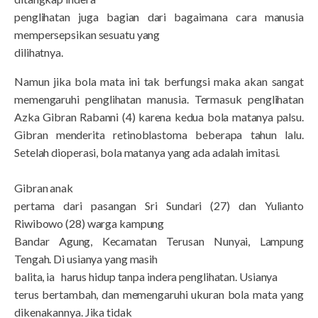
penglihatan juga bagian dari bagaimana cara manusia
mempersepsikan sesuatu yang
dilihatnya.
Namun jika bola mata ini tak berfungsi maka akan sangat
memengaruhi penglihatan manusia. Termasuk penglihatan
Azka Gibran Rabanni (4) karena kedua bola matanya palsu.
Gibran menderita retinoblastoma beberapa tahun lalu.
Setelah dioperasi, bola matanya yang ada adalah imitasi.
Gibran anak
pertama dari pasangan Sri Sundari (27) dan Yulianto
Riwibowo (28) warga kampung
Bandar Agung, Kecamatan Terusan Nunyai, Lampung
Tengah. Di usianya yang masih
balita, ia
harus hidup tanpa indera penglihatan. Usianya
terus bertambah, dan memengaruhi ukuran bola mata yang
dikenakannya. Jika tidak