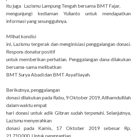
itu juga
Lazismu Lampung Tengah bersama BMT Fajar,
mengunjungi kediaman Yulianto untuk mendapatkan
informasi yang sesungguhnya.
Mlihat kondisi
ini, Lazismu tergerak dan menginisiasi penggalangan donasi.
Respons donatur positif
untuk memberikan perhatian. Penggalangan dana dilakukan
bersama-sama melibatkan
BMT Surya Abadi dan BMT Asyafiiayah.
Berikutnya, penggalangan
donasi dilakukan pada Rabu, 9 Oktober 2019, Allhamdullilah
dalam waktu empat
hari donasi untuk adik Gibran sudah terpenuhi. Selanjutnya,
Lazismu menyerahkan
donasi pada Kamis, 17 Oktober 2019 sebesar Rp.
21.710.000. Untuk penggantian