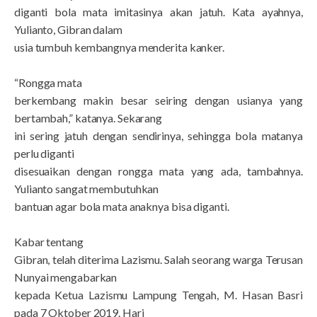
diganti bola mata imitasinya akan jatuh. Kata ayahnya,
Yulianto, Gibran dalam
usia tumbuh kembangnya menderita kanker.
“Rongga mata
berkembang makin besar seiring dengan usianya yang
bertambah,” katanya. Sekarang
ini sering jatuh dengan sendirinya, sehingga bola matanya
perlu diganti
disesuaikan dengan rongga mata yang ada, tambahnya.
Yulianto sangat membutuhkan
bantuan agar bola mata anaknya bisa diganti.
Kabar tentang
Gibran, telah diterima Lazismu. Salah seorang warga Terusan
Nunyai mengabarkan
kepada Ketua Lazismu Lampung Tengah, M. Hasan Basri
pada 7 Oktober 2019. Hari