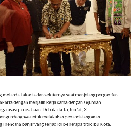
ng melanda Jakarta dan sekitarnya saat menjelang pergantian
akarta dengan menjalin kerja
sama dengan sejumlah
anisasi perusahaan. Di balai kota, Jum’at, 3
 mengundangnya untuk melakukan penandatanganan
bencana banjir yang terjadi di beberapa titik Ibu Kota.