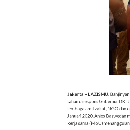
Jakarta – LAZISMU
.
Banjir ya
tahun direspons Gubernur DKI J
lembaga amil zakat, NGO dan org
Januari 2020, Anies Baswedan
kerja
sama (MoU) menanggulangi 