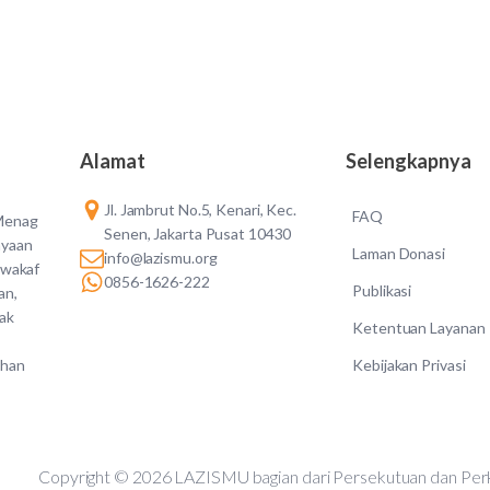
Alamat
Selengkapnya
Jl. Jambrut No.5, Kenari, Kec.
FAQ
 Menag
Senen, Jakarta Pusat 10430
ayaan
Laman Donasi
info@lazismu.org
 wakaf
0856-1626-222
Publikasi
an,
dak
Ketentuan Layanan
Kebijakan Privasi
ahan
Copyright © 2026 LAZISMU bagian dari Persekutuan d