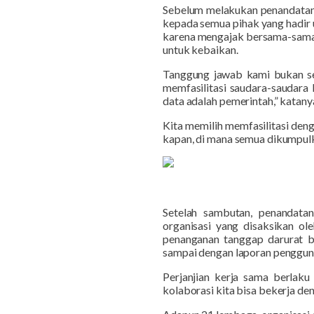
Sebelum melakukan penandatang
kepada semua pihak yang hadir 
karena mengajak bersama-sama u
untuk kebaikan.
Tanggung jawab kami bukan s
memfasilitasi saudara-saudara 
data adalah pemerintah,” katany
Kita memilih memfasilitasi den
kapan, di mana semua dikumpulkan
Setelah sambutan, penandata
organisasi yang disaksikan ol
penanganan tanggap darurat ben
sampai dengan laporan pengguna
Perjanjian kerja sama
berlaku
kolaborasi kita bisa bekerja d