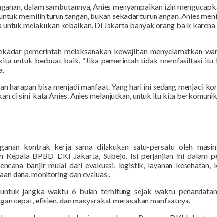
anan, dalam sambutannya, Anies menyampaikan izin mengucapkan
untuk memilih turun tangan, bukan sekadar turun angan.
Anies meni
ntuk melakukan kebaikan. Di Jakarta banyak orang baik karena o
ekadar pemerintah melaksanakan kewajiban menyelamatkan war
kita untuk berbuat baik. “Jika pemerintah tidak memfasiltasi itu 
a.
gan harapan bisa menjadi manfaat. Yang hari ini sedang menjadi ko
 di sini, kata Anies.
Anies melanjutkan, untuk itu kita berkomunikas
nganan kontrak kerja sama dilakukan satu-persatu oleh masi
eh Kepala BPBD DKI Jakarta, Subejo. Isi perjanjian ini dalam 
cana banjir mulai dari evakuasi, logistik, layanan kesehatan, 
an dana, monitoring dan evaluasi.
 untuk jangka waktu 6 bulan terhitung sejak waktu penandatan
engan cepat, efisien, dan masyarakat merasakan manfaatnya
.