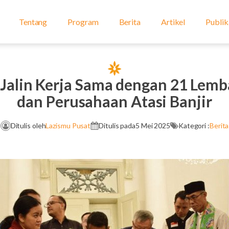
Tentang
Program
Berita
Artikel
Publik
Jalin Kerja Sama dengan 21 Lemb
dan Perusahaan Atasi Banjir
Ditulis oleh
Lazismu Pusat
Ditulis pada
5 Mei 2025
Kategori :
Berita