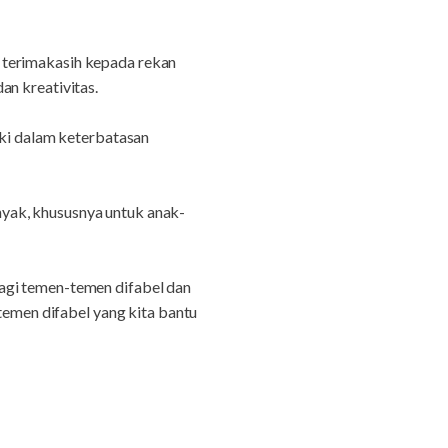
 terimakasih kepada rekan
an kreativitas.
ski dalam keterbatasan
yak, khususnya untuk anak-
agi temen-temen difabel dan
-temen difabel yang kita bantu