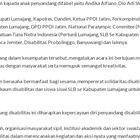
n kepada anak penyandang difabel yaitu Andika Alfiano, Dio Adi Sh
 Bupati Lumajang, Kapolres, Dandim, Ketua PPDI Jatim, Forkompim
aten Lumajang, DPD PPDI Jatim, National Paralympic Commitee (
atuan Tuna Netra Indonesia (Pertuni) Lumajang, SLB Se Kabupaten L
 Jember, Disabilitas Probolinggo, Banyuwangi dan lainnya.
ang dalam kesempatan tersebut, mengatakan acara ini bertujuan me
itas dengan masyarakat serta memupuk semangat kreativitas.
 berusaha bermanfaat bagi sesama, mempererat solidaritas disabi
ki kaum disabilitas dan siswa siswi SLB se Kabupaten Lumajang unt
g disabilitas ini diharapkan kepercayaan diri penyandang disabili
h, organisasi masyarakat sipil, institusi akademik dan sektor swas
ilitas dalam merencanakan kegiatan dan aksi nyata yang manfaatny