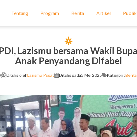
Tentang
Program
Berita
Artikel
Publik
 PPDI, Lazismu bersama Wakil Bupa
Anak Penyandang Difabel
Ditulis oleh
Lazismu Pusat
Ditulis pada
5 Mei 2025
Kategori :
Berita