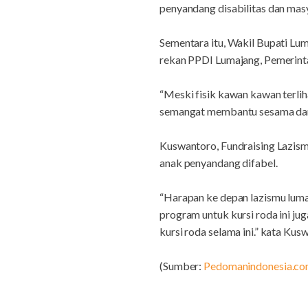
penyandang disabilitas dan mas
Sementara itu, Wakil Bupati Lu
rekan PPDI Lumajang, Pemerintah
“Meski fisik kawan kawan terlih
semangat membantu sesama dan 
Kuswantoro, Fundraising Lazism
anak penyandang difabel.
“Harapan ke depan lazismu luma
program untuk kursi roda ini ju
kursi roda selama ini.” kata Ku
(Sumber:
Pedomanindonesia.c