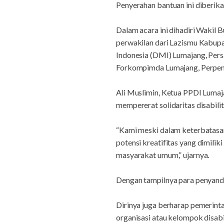
Penyerahan bantuan ini diberika
Dalam acara ini dihadiri Wakil
perwakilan dari Lazismu Kabup
Indonesia (DMI) Lumajang, Pers
Forkompimda Lumajang, Perpenca
Ali Muslimin, Ketua PPDI Lumaj
mempererat solidaritas disabil
“Kami meski dalam keterbatasan
potensi kreatifitas yang dimili
masyarakat umum,” ujarnya.
Dengan tampilnya para penyandan
Dirinya juga berharap pemerinta
organisasi atau kelompok disab