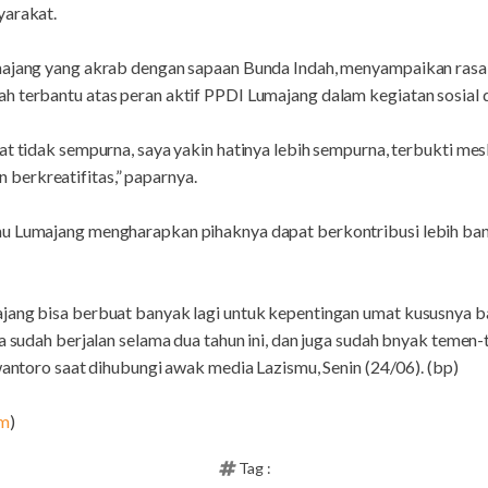
yarakat.
majang yang akrab dengan sapaan Bunda Indah, menyampaikan rasa
 terbantu atas peran aktif PPDI Lumajang dalam kegiatan sosial d
at tidak sempurna, saya yakin hatinya lebih sempurna, terbukti me
berkreatifitas,” paparnya.
u Lumajang mengharapkan pihaknya dapat berkontribusi lebih ban
jang bisa berbuat banyak lagi untuk kepentingan umat kususnya b
ga sudah berjalan selama dua tahun ini, dan juga sudah bnyak temen
swantoro saat dihubungi awak media Lazismu, Senin (24/06). (bp)
om
)
Tag :