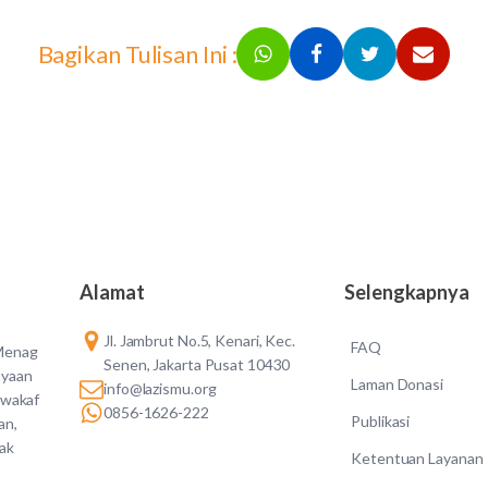
Bagikan Tulisan Ini :
Alamat
Selengkapnya
Jl. Jambrut No.5, Kenari, Kec.
FAQ
 Menag
Senen, Jakarta Pusat 10430
ayaan
Laman Donasi
info@lazismu.org
 wakaf
0856-1626-222
Publikasi
an,
dak
Ketentuan Layanan