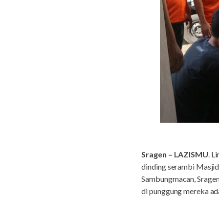
Sragen – LAZISMU
. L
dinding serambi Masjid
Sambungmacan, Sragen,
di punggung mereka ada 