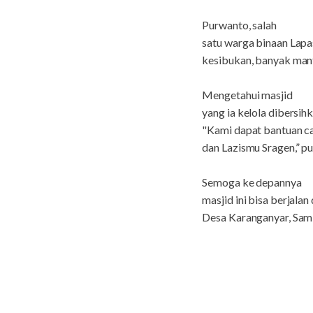
Purwanto, salah
satu warga binaan Lapa
kesibukan, banyak man
Mengetahui masjid
yang ia kelola dibersih
"Kami dapat bantuan ca
dan Lazismu Sragen,” p
Semoga ke depannya
masjid ini bisa berjal
Desa Karanganyar, Samb