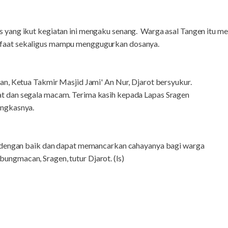
s yang ikut kegiatan ini mengaku senang.
Warga asal Tangen itu m
faat sekaligus mampu menggugurkan dosanya.
kan, Ketua Takmir Masjid Jami' An Nur, Djarot bersyukur.
t dan segala macam. Terima kasih kepada Lapas Sragen
ungkasnya.
an dengan baik dan dapat memancarkan cahayanya bagi warga
ungmacan, Sragen, tutur Djarot. (ls)