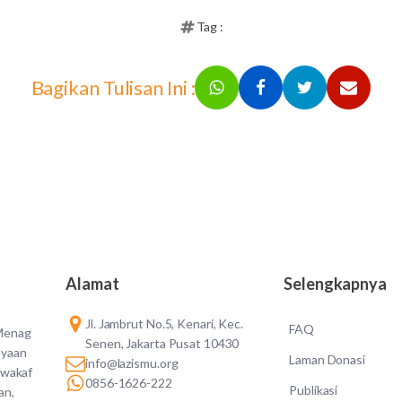
Tag :
Bagikan Tulisan Ini :
Alamat
Selengkapnya
Jl. Jambrut No.5, Kenari, Kec.
FAQ
 Menag
Senen, Jakarta Pusat 10430
ayaan
Laman Donasi
info@lazismu.org
 wakaf
0856-1626-222
Publikasi
an,