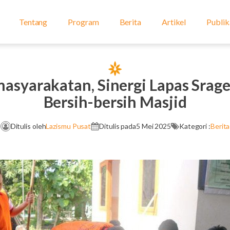
Tentang
Program
Berita
Artikel
Publik
masyarakatan, Sinergi Lapas Srag
Bersih-bersih Masjid
Ditulis oleh
Lazismu Pusat
Ditulis pada
5 Mei 2025
Kategori :
Berita