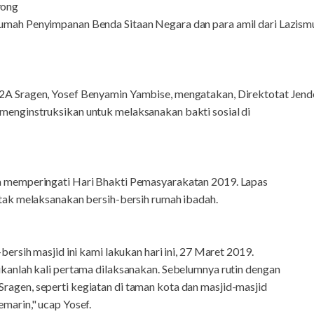
yong
umah Penyimpanan Benda Sitaan Negara dan para amil dari Lazism
2A Sragen, Yosef Benyamin Yambise, mengatakan, Direktotat Jend
enginstruksikan untuk melaksanakan bakti sosial di
a memperingati Hari Bhakti Pemasyarakatan 2019. Lapas
ntak melaksanakan bersih-bersih rumah ibadah.
bersih masjid ini kami lakukan hari ini, 27 Maret 2019.
ukanlah kali pertama dilaksanakan. Sebelumnya rutin dengan
agen, seperti kegiatan di taman kota dan masjid-masjid
marin," ucap Yosef.