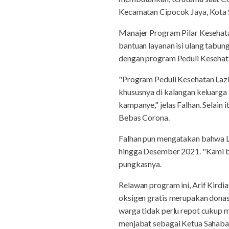
Kecamatan Cipocok Jaya, Kota S
Manajer Program Pilar Keseha
bantuan layanan isi ulang tabung
dengan program Peduli Kesehata
"Program Peduli Kesehatan Lazi
khususnya di kalangan keluarga
kampanye," jelas Falhan. Selain
Bebas Corona.
Falhan pun mengatakan bahwa L
hingga Desember 2021. "Kami b
pungkasnya.
Relawan program ini, Arif Kirdi
oksigen gratis merupakan donasi
warga tidak perlu repot cukup 
menjabat sebagai Ketua Sahaba