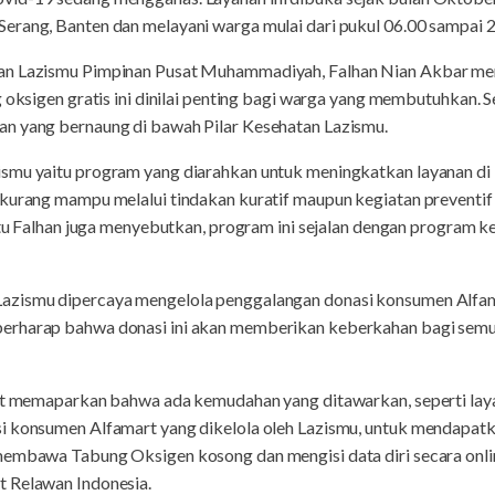
erang, Banten dan melayani warga mulai dari pukul 06.00 sampai 
tan Lazismu Pimpinan Pusat Muhammadiyah, Falhan Nian Akbar m
 oksigen gratis ini dinilai penting bagi warga yang membutuhkan. Sel
n yang bernaung di bawah Pilar Kesehatan Lazismu.
smu yaitu program yang diarahkan untuk meningkatkan layanan di
 kurang mampu melalui tindakan kuratif maupun kegiatan preventi
 itu Falhan juga menyebutkan, program ini sejalan dengan program ke
azismu dipercaya mengelola penggalangan donasi konsumen Alfa
erharap bahwa donasi ini akan memberikan keberkahan bagi semu
at memaparkan bahwa ada kemudahan yang ditawarkan, seperti layana
 konsumen Alfamart yang dikelola oleh Lazismu, untuk mendapatkan
membawa Tabung Oksigen kosong dan mengisi data diri secara online
t Relawan Indonesia.