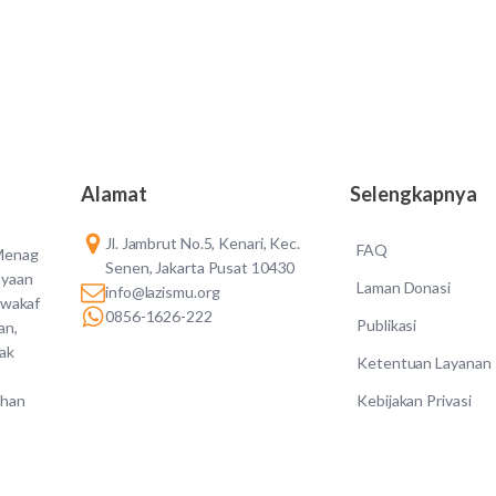
Alamat
Selengkapnya
Jl. Jambrut No.5, Kenari, Kec.
FAQ
 Menag
Senen, Jakarta Pusat 10430
ayaan
Laman Donasi
info@lazismu.org
 wakaf
0856-1626-222
Publikasi
an,
dak
Ketentuan Layanan
Kebijakan Privasi
ahan