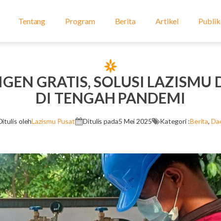
Tentang
Program
Berita
Artikel
Publik
SIGEN GRATIS, SOLUSI LAZISMU
DI TENGAH PANDEMI
Ditulis oleh
Lazismu Pusat
Ditulis pada
5 Mei 2025
Kategori :
Berita
,
Da