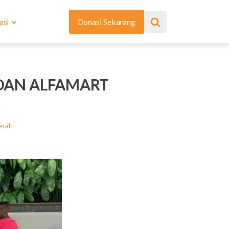
asi
Donasi Sekarang
 DAN ALFAMART
erah