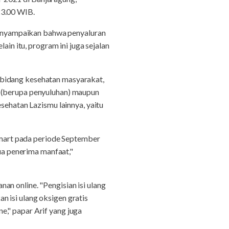
23.00 WIB.
enyampaikan bahwa penyaluran
ain itu, program ini juga sejalan
 bidang kesehatan masyarakat,
f (berupa penyuluhan) maupun
sehatan Lazismu lainnya, yaitu
mart pada periode September
a penerima manfaat,"
n online. "Pengisian isi ulang
 isi ulang oksigen gratis
," papar Arif yang juga