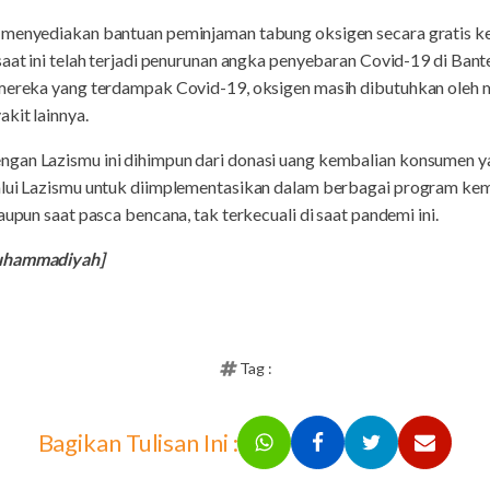
 menyediakan bantuan peminjaman tabung oksigen secara gratis k
saat ini telah terjadi penurunan angka penyebaran Covid-19 di Ban
i mereka yang terdampak Covid-19, oksigen masih dibutuhkan oleh
kit lainnya.
gan Lazismu ini dihimpun dari donasi uang kembalian konsumen ya
alui Lazismu untuk diimplementasikan dalam berbagai program kem
aupun saat pasca bencana, tak terkecuali di saat pandemi ini.
Muhammadiyah]
Tag :
Bagikan Tulisan Ini :