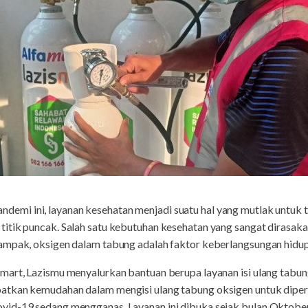
ndemi ini, layanan kesehatan menjadi suatu hal yang mutlak untuk te
tik puncak. Salah satu kebutuhan kesehatan yang sangat dirasakan
ampak, oksigen dalam tabung adalah faktor keberlangsungan hidup
mart, Lazismu menyalurkan bantuan berupa layanan isi ulang tabung
atkan kemudahan dalam mengisi ulang tabung oksigen untuk dipe
vid-19 sedang mengganas. Layanan ini dibuka sejak bulan Oktober