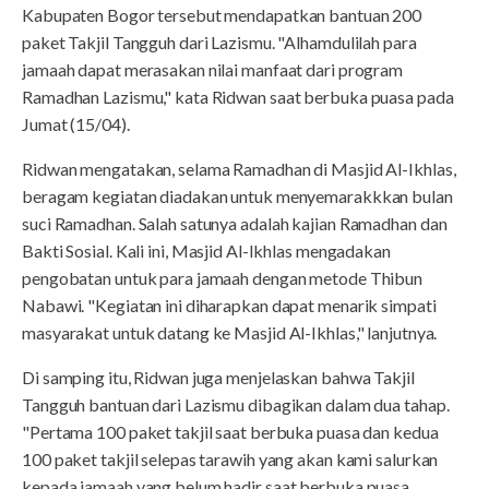
Kabupaten Bogor tersebut mendapatkan bantuan 200
paket Takjil Tangguh dari Lazismu. "Alhamdulilah para
jamaah dapat merasakan nilai manfaat dari program
Ramadhan Lazismu," kata Ridwan saat berbuka puasa pada
Jumat (15/04).
Ridwan mengatakan, selama Ramadhan di Masjid Al-Ikhlas,
beragam kegiatan diadakan untuk menyemarakkkan bulan
suci Ramadhan. Salah satunya adalah kajian Ramadhan dan
Bakti Sosial. Kali ini, Masjid Al-Ikhlas mengadakan
pengobatan untuk para jamaah dengan metode Thibun
Nabawi. "Kegiatan ini diharapkan dapat menarik simpati
masyarakat untuk datang ke Masjid Al-Ikhlas," lanjutnya.
Di samping itu, Ridwan juga menjelaskan bahwa Takjil
Tangguh bantuan dari Lazismu dibagikan dalam dua tahap.
"Pertama 100 paket takjil saat berbuka puasa dan kedua
100 paket takjil selepas tarawih yang akan kami salurkan
kepada jamaah yang belum hadir saat berbuka puasa