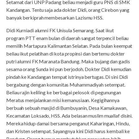
Setamat dari UNP Padang beliau menjadi guru PNS di SMK
Kandangan. Tentu saja ada dokter Didi, orang Cirebon yang
banyak berkiprah membesarkan Lazismu HSS.
Didi Kurniadi alumni FK Unisula Semarang. Saat ikut
program PTT enam bulan di daerah sangat terpencil beliau
memilih Martapura Kalimantan Selatan. Pada bulan keempat
beliau ikut pelatihan di kota propinsi dan bertemu dokter
putri alumni FK Maranata Bandung. Maka bujang dan gadis
sesama orang Sunda ini pun berjodoh. Dokter Didi kemudian
pindah ke Kandangan tempat istrinya bertugas. Di sini Didi
bergabung dengan komunitas Muhammadiyah setempat.
Beliau rajin keliling ke berbagai pelosok di pegunungan
Meratus menjalankan misi kemanusiaan. Kegigihannya
berbuah sebuah masjid di Bumbuyanin, Desa Kamakawan,
Kecamatan Loksado, HSS. Ada belasan muslim muallaf disini.
Mereka hidup damai bersama penganut Kaharingan, Hindu,
dan Kristen setempat. Sayangnya kini Didi harus kembali ke
Bandung. Orang tuanya membutuhkan perawatan lebih