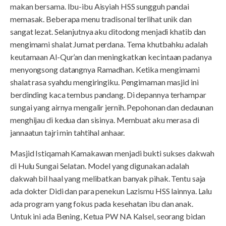
makan bersama. Ibu-ibu Aisyiah HSS sungguh pandai
memasak. Beberapa menu tradisonal terlihat unik dan
sangat lezat. Selanjutnya aku ditodong menjadi khatib dan
mengimami shalat Jumat perdana. Tema khutbahku adalah
keutamaan Al-Qur’an dan meningkatkan kecintaan padanya
menyongsong datangnya Ramadhan. Ketika mengimami
shalat rasa syahdu mengiringiku. Pengimaman masjid ini
berdinding kaca tembus pandang. Di depannya terhampar
sungai yang airnya mengalir jernih. Pepohonan dan dedaunan
menghijau di kedua dan sisinya. Membuat aku merasa di
jannaatun tajri min tahtihal anhaar.
Masjid Istiqamah Kamakawan menjadi bukti sukses dakwah
di Hulu Sungai Selatan. Model yang digunakan adalah
dakwah bil haal yang melibatkan banyak pihak. Tentu saja
ada dokter Didi dan para penekun Lazismu HSS lainnya. Lalu
ada program yang fokus pada kesehatan ibu dan anak.
Untuk ini ada Bening, Ketua PW NA Kalsel, seorang bidan