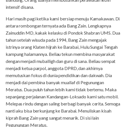
intensif disana.
Hari masih pagi ketika kami bersiap menuju Kamakawan. Di
antara rombongan ternyata ada Bang Zain. Lengkapnya
Zainuddin MD, kakak kelasku di Pondok Shabran UMS. Dua
tahun setelah wisuda pada 1994, Bang Zain mengajak
istrinya orang Klaten hijrah ke Barabai, Hulu Sungai Tengah
kampung halamannya. Beliau tekun membina masyarakat
dengan menjadi muballigh dan guru di sana. Beliau sempat
menjadi ketua parpol, anggota DPRD, dan akhirnya
memutuskan fokus di dunia pendidikan dan dakwah. Dia
menjadi dai pembina banyak muallaf di Pegunungan
Meratus. Dua puluh tahun lebih kami tidak bertemu. Maka
sepanjang perjalanan Kandangan-Loksado kami satu mobil.
Melepas rindu dengan saling berbagi banyak cerita. Semoga
nanti aku bisa berkunjung ke Barabai. Menuliskan kisah
kiprah Bang Zain yang sangat menarik. Di sisi lain
Pegunungan Meratus.