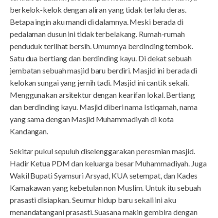
berkelok-kelok dengan aliran yang tidak terlalu deras.
Betapa ingin aku mandi di dalamnya. Meski berada di
pedalaman dusun ini tidak terbelakang. Rumah-rumah
penduduk terlihat bersih. Umumnya berdinding tembok.
Satu dua bertiang dan berdinding kayu. Di dekat sebuah
jembatan sebuah masjid baru berdiri. Masjid ini berada di
kelokan sungai yang jernih tadi. Masjid ini cantik sekali.
Menggunakan arsitektur dengan kearifan lokal. Bertiang
dan berdinding kayu. Masjid diberi nama Istiqamah, nama
yang sama dengan Masjid Muhammadiyah di kota
Kandangan.
Sekitar pukul sepuluh diselenggarakan peresmian masjid.
Hadir Ketua PDM dan keluarga besar Muhammadiyah. Juga
Wakil Bupati Syamsuri Arsyad, KUA setempat, dan Kades
Kamakawan yang kebetulan non Muslim. Untuk itu sebuah
prasasti disiapkan. Seumur hidup baru sekali ini aku
menandatangani prasasti. Suasana makin gembira dengan