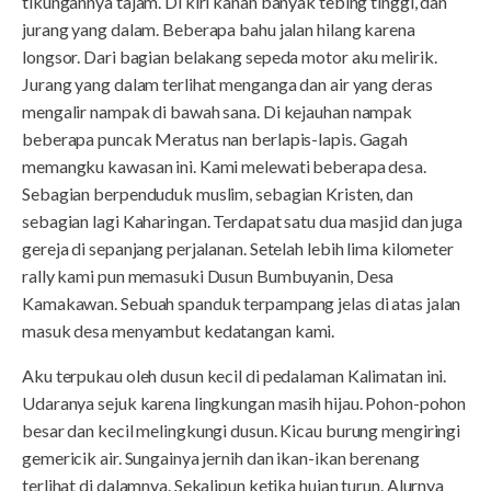
tikungannya tajam. Di kiri kanan banyak tebing tinggi, dan
jurang yang dalam. Beberapa bahu jalan hilang karena
longsor. Dari bagian belakang sepeda motor aku melirik.
Jurang yang dalam terlihat menganga dan air yang deras
mengalir nampak di bawah sana. Di kejauhan nampak
beberapa puncak Meratus nan berlapis-lapis. Gagah
memangku kawasan ini. Kami melewati beberapa desa.
Sebagian berpenduduk muslim, sebagian Kristen, dan
sebagian lagi Kaharingan. Terdapat satu dua masjid dan juga
gereja di sepanjang perjalanan. Setelah lebih lima kilometer
rally kami pun memasuki Dusun Bumbuyanin, Desa
Kamakawan. Sebuah spanduk terpampang jelas di atas jalan
masuk desa menyambut kedatangan kami.
Aku terpukau oleh dusun kecil di pedalaman Kalimatan ini.
Udaranya sejuk karena lingkungan masih hijau. Pohon-pohon
besar dan kecil melingkungi dusun. Kicau burung mengiringi
gemericik air. Sungainya jernih dan ikan-ikan berenang
terlihat di dalamnya. Sekalipun ketika hujan turun. Alurnya