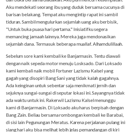
Aku mendekati seorang ibu yang duduk bersama cucunya di
barisan belakang. Tempat aku mengintip rapat ini sambil
tiduran. Sambil mengulurkan sejumlah uang aku berbisik,
"Untuk buka puasa hari pertama." Inisiatifku segera
memancing jamaah lainnya. Mereka juga mendonasikan
sejumlah dana. Termasuk beberapa muallaf. Alhamdulillaah.
Sebelum sore kami kembali ke Banjarmasin. Tentu diawali
dengan naik sepeda motor menuju Losksado. Dari Loksado
kami kembali naik mobil Fortuner Lazismu Kalsel yang
gagah yang disopiri Bang Sani yang tidak kalah gagahnya.
Ada keinginan untuk sebentar saja menikmati jernih dan
sejuknya sungai-sungai di seputar lokasi ini. Sayangnya tidak
ada waktu untuk ini. Rakerwil Lazismu Kalsel menunggu
kami di Banjarmasin. Di Loksado aku harus berpisah dengan
Bang Zain. Beliau bersama rombongan kembali ke Barabai,
di sisi lain Pegunungan Meratus. Karena perjalanan pulang ini
siang hari aku bisa melihat lebih jelas pemandangan di kiri