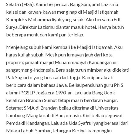
Selatan (HSS). Kami berpencar. Bang Sani, amil Lazismu
kalsel dan kawan-kawan menginap di Masjid Istiqamah
Kompleks Muhammadiyah yang sejuk. Aku bersama Edi
Surya, Direktur Lazismu diantar masuk hotel. Hanya butuh
beberapa menit dan kami pun terlelap.
Menjelang subuh kami kembali ke Masjid Istiqamah. Aku
harus kuliah subuh. Meskipun lumayan jauh dari kota
propinsi, jamaah masjid Muhammadiyah Kandangan ini
sangat meng-Indonesia. Baru saja turun mimbar aku didekati
Pak Sugiarto yang berasal dari Jogja. Kamipun akrab
berbicara dalam bahasa Jawa. Beliau pensiunan guru PNS
alumni PGSLP Jogja era 1970-an. Lalu ada Bang Ucok
kelahiran Brandan Sumut tetapi masih berdarah Banjar.
Setamat SMA di Brandan beliau diterima di Universitas
Lambung Mangkurat di Banjarmasin. Kini beliau pegawai
Pemda di Kandangan. Lalu ada Uda Syafrul yang berasal dari
Muara Labuh-Sumbar, tetangga Kerinci kampungku.