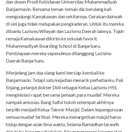
dan dosen Prodi Kebidanan Universitas Muhammadiyah
Banjarmasin. Bersama teman-teman dia berulang kali
mengunjungi Kamakawan dan sekitarnya. Gerakan dakwah
di sini juga tidak melupakan pengkaderan. Untuk itu mereka
dibantu Lazismu Wilayah dan Lazismu Daerah lainnya. Tujuh
remaja Kamakawan dikirim ke sekolah favorit
Muhammadiyah Boarding School di Banjarbaru.
Pembiayaan mereka sepenuhnya ditanggung Lazismu
Daerah Banjarbaru.
Menjelang jam dua siang kami bersiap kembali ke
Banjarmasin. Tetapi satu kejadian menarik perhatianku. Pak
Enjang, pelanjut dokter Didi sebagai Ketua Lazismu HSS,
menginisiasi rapat bersama jamaah, para muallaf. Mereka
nampak antusias. Bang Saiful tokoh setempat akhirnya
terpilih menjadi Ketua Takmir Masjid. Dalam kepengurusan
semua muallaf terlibat. Mereka menargetkan masjid harus
hidup dengan azan lima waktu. Selama Ramadhan tarawih
dan buka bersama diadakan. Aku pun mencuri kesempatan.