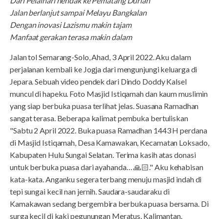
Dari Pelaihari hendak ke Pematang Durian
Jalan berlanjut sampai Melayu Bangkalan
Dengan inovasi Lazismu makin tajam
Manfaat gerakan terasa makin dalam
Jalan tol Semarang-Solo, Ahad, 3 April 2022. Aku dalam
perjalanan kembali ke Jogja dari mengunjungi keluarga di
Jepara. Sebuah video pendek dari Dindo Doddy Kalsel
muncul di hapeku. Foto Masjid Istiqamah dan kaum muslimin
yang siap berbuka puasa terlihat jelas. Suasana Ramadhan
sangat terasa. Beberapa kalimat pembuka bertuliskan
"Sabtu 2 April 2022. Buka puasa Ramadhan 1443 H perdana
di Masjid Istiqamah, Desa Kamawakan, Kecamatan Loksado,
Kabupaten Hulu Sungai Selatan. Terima kasih atas donasi
untuk berbuka puasa dari ayahanda… 🙏🏻." Aku kehabisan
kata-kata. Anganku segera terbang menuju masjid indah di
tepi sungai kecil nan jernih. Saudara-saudaraku di
Kamakawan sedang bergembira berbuka puasa bersama. Di
surga kecil di kaki pegunungan Meratus, Kalimantan.